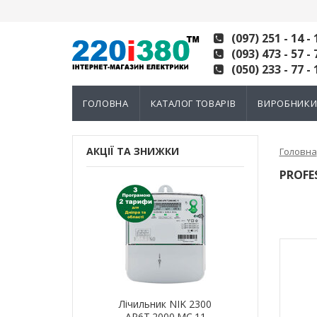
(097) 251 - 14 - 
(093) 473 - 57 - 
(050) 233 - 77 - 
ГОЛОВНА
КАТАЛОГ ТОВАРІВ
ВИРОБНИК
АКЦІЇ ТА ЗНИЖКИ
Головна
PROFE
ик NIK 2300
Лічильник NIK 2300
Лічильн
000.МC.11
AP6Т.2000.МC.11
AP6Т.2