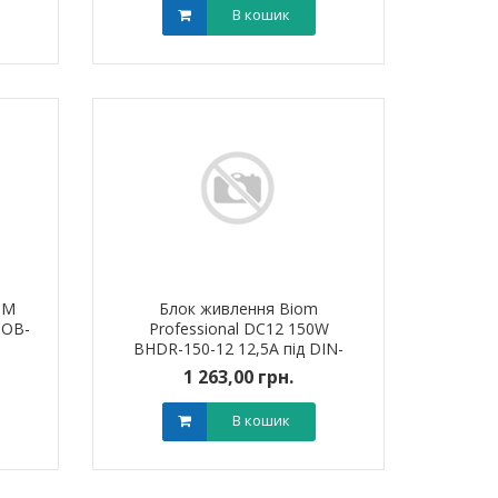
В кошик
OM
Блок живлення Biom
COB-
Professional DC12 150W
BHDR-150-12 12,5A під DIN-
рейку
1 263,00 грн.
В кошик