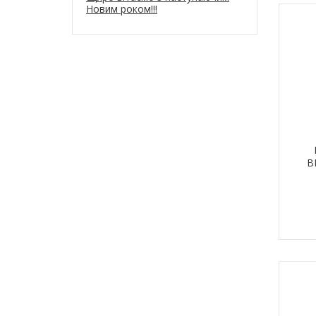
Новим роком!!!
B