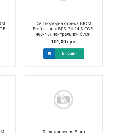
IOM
Світлодіодна стрічка BIOM
COB-
Professional BPS-G4-24-8-COB-
480-NW нейтральний білий,
негерметична (10м), 1м
101,00 грн.
В кошик
тировий мідно-
Обплетення для кабелю
Обплетенн
 PBL 70 TAKEL
WPET-5 LEE
WPET
OM
Блок живлення Biom