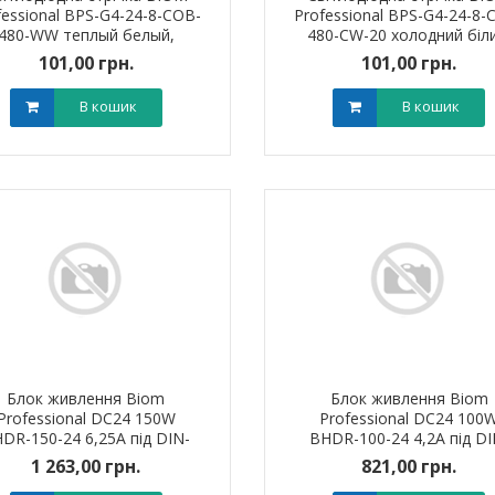
fessional BPS-G4-24-8-COB-
Professional BPS-G4-24-8-
0 грн.
0,00 грн.
0,0
480-WW теплый белый,
480-CW-20 холодний біли
негерметичная (10м), 1м
негерметична (10м), 1
101,00 грн.
101,00 грн.
В кошик
В кошик
В кошик
В кошик
Блок живлення Biom
Блок живлення Biom
Professional DC24 150W
Professional DC24 100
DR-150-24 6,25A під DIN-
BHDR-100-24 4,2A під DI
рейку
рейку
1 263,00 грн.
821,00 грн.