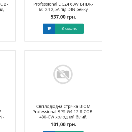
COB-
Professional DC24 60W BHDR-
0 грн.
0,00 грн.
0,0
й,
60-24 2,5A під DIN-рейку
м
537,00 грн.
В кошик
В кошик
В кошик
Світлодіодна стрічка BIOM
W
Professional BPS-G4-12-8-COB-
N-
480-CW холодний білий,
негерметичнаа, 1м
101,00 грн.