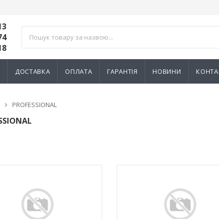
13
74
18
И
ДОСТАВКА
ОПЛАТА
ГАРАНТІЯ
НОВИНИ
КОНТА
PROFESSIONAL
SSIONAL
ик NIK 2300
Лічильник NIK 2300
000.МC.11
AP6Т.2000.МC.11