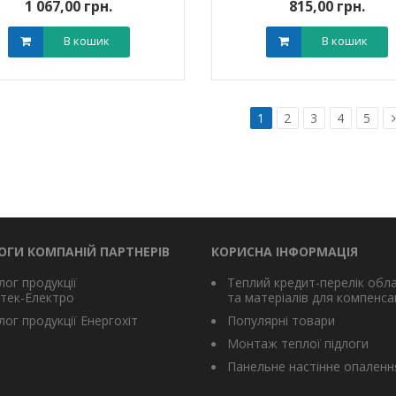
1 067,00 грн.
815,00 грн.
В кошик
В кошик
1
2
3
4
5
ОГИ КОМПАНІЙ ПАРТНЕРІВ
КОРИСНА ІНФОРМАЦІЯ
лог продукції
Теплий кредит-перелік обл
тек-Електро
та матеріалів для компенсац
ог продукції Енергохіт
Популярні товари
Монтаж теплої підлоги
Панельне настінне опаленн