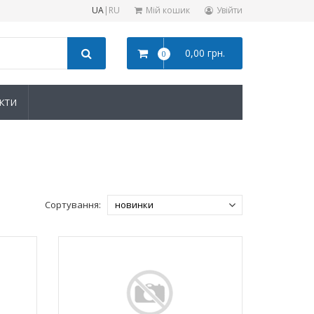
UA
|
RU
Мій кошик
Увійти
0,00 грн.
0
КТИ
Сортування: