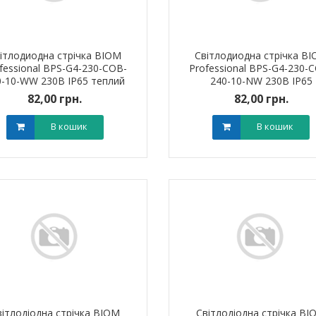
арифний
двотарифний
рамований
запрограмований
,00 грн.
3 999,00 грн.
тровська обл)
,00 грн.
(Дніпропетровська обл)
3 799,00 грн.
ітлодиодна стрічка BIOM
Світлодиодна стрічка B
В кошик
В кошик
fessional BPS-G4-230-COB-
Professional BPS-G4-230-
0-10-WW 230В IP65 теплий
240-10-NW 230В IP65
білий, 1м
нейтральний білий, 1м
82,00 грн.
82,00 грн.
В кошик
В кошик
штировий мідно-
Обплетення для кабелю
Наконечник ш
й PBL 95 TAKEL
WPET-12 LEE
алюмінієвий
вітлодіодна стрічка BIOM
Світлодіодна стрічка BI