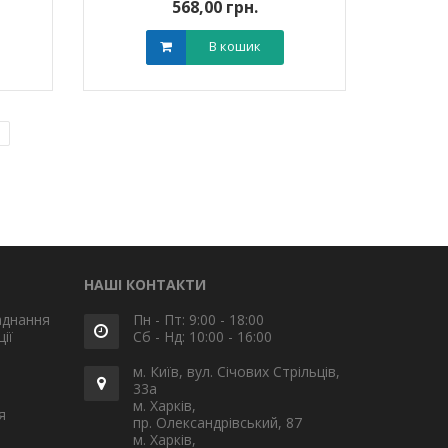
568,00 грн.
В кошик
НАШІ КОНТАКТИ
аднання
Пн - Пт: 9:00 - 18:00
ії
Сб - Нд: 10:00 - 16:00
м. Київ, вул. Січових Стрільців,
33а
м. Харків,
я
пр. Олександрівський, 87
м. Харків,