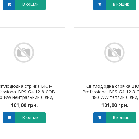
В кошик
В кошик
вітлодіодна стрічка BIOM
Світлодіодна стрічка BI
fessional BPS-G4-12-8-COB-
Professional BPS-G4-12-8-
0-NW нейтральний білий,
480-WW теплий білий,
негерметична, 1м
негерметична, 1м
101,00 грн.
101,00 грн.
В кошик
В кошик