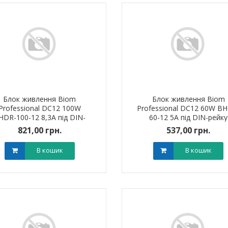
Блок живлення Biom
Блок живлення Biom
Professional DC12 100W
Professional DC12 60W B
HDR-100-12 8,3A під DIN-
60-12 5A під DIN-рейку
рейку
821,00 грн.
537,00 грн.
В кошик
В кошик