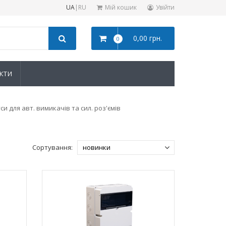
UA
|
RU
Мій кошик
Увійти
0,00 грн.
0
КТИ
си для авт. вимикачів та сил. роз'ємів
Сортування: