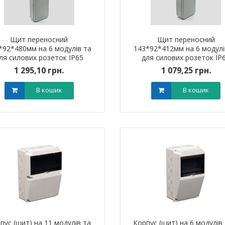
Щит переносний
Щит переносний
*92*480мм на 6 модулів та
143*92*412мм на 6 модулі
ля силових розеток IP65
для силових розеток IP
1 295,10 грн.
1 079,25 грн.
В кошик
В кошик
ик NIK 2300
Лічильник NIK 2300
000.МC.11
AP6Т.2000.МC.11
арифний
двотарифний
рамований
запрограмований
,00 грн.
3 999,00 грн.
тровська обл)
,00 грн.
(Дніпропетровська обл)
3 799,00 грн.
пус (щит) на 11 модулів та
Корпус (щит) на 6 модулів 