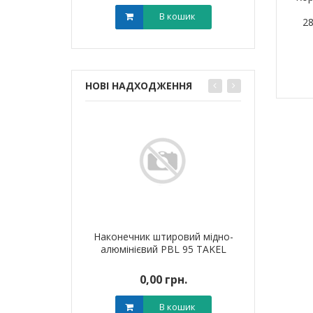
В кошик
В кошик
2
НОВІ НАДХОДЖЕННЯ
я для кабелю
Наконечник штировий мідно-
Обплетенн
T-6 LEE
алюмінієвий PBL 95 TAKEL
WPET
0 грн.
0,00 грн.
0,0
В кошик
В кошик