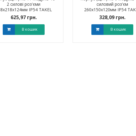
2 силові роз'єми
силовий роз'єм
В кошик
В кошик
88x218x124мм IP54 TAKEL
260x150x120мм IP54 TAK
625,97 грн.
328,09 грн.
В кошик
В кошик
я для кабелю
Наконечник штировий мідно-
Обплетенн
-12 LEE
алюмінієвий PBL 70 TAKEL
WPET
0 грн.
0,00 грн.
0,0
В кошик
В кошик