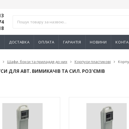
13
74
18
И
ДОСТАВКА
ОПЛАТА
ГАРАНТІЯ
НОВИНИ
КОНТА
Шафи, бокси та приладдя до них
Корпуси пластикові
Корпу
СИ ДЛЯ АВТ. ВИМИКАЧІВ ТА СИЛ. РОЗ'ЄМІВ