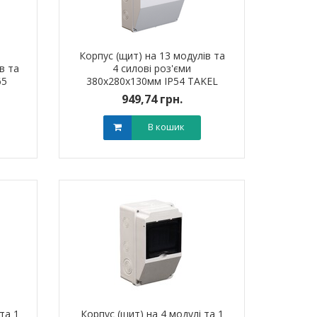
Корпус (щит) на 13 модулів та
в та
4 силові роз'єми
65
380x280x130мм IP54 TAKEL
949,74 грн.
В кошик
та 1
Корпус (щит) на 4 модулі та 1