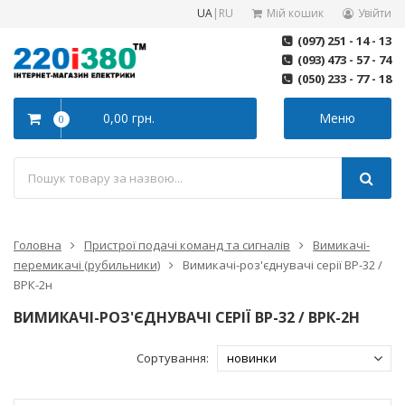
UA
|
RU
Мій кошик
Увійти
(097) 251 - 14 - 13
(093) 473 - 57 - 74
(050) 233 - 77 - 18
0,00 грн.
Меню
0
Головна
Пристрої подачі команд та сигналів
Вимикачі-
перемикачі (рубильники)
Вимикачі-роз'єднувачі серії ВР-32 /
ВРК-2н
ВИМИКАЧІ-РОЗ'ЄДНУВАЧІ СЕРІЇ ВР-32 / ВРК-2Н
Сортування: