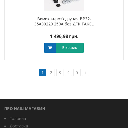
Вимикач-роз'єднувач ВР32-
35А30220 250А без ДГК TAKEL
1 496,98 грн.
В кошик
1
2
3
4
5
ПРО НАШ МАГАЗИН
Головна
Доставка