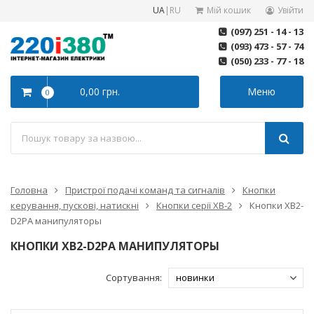
UA
|
RU
Мій кошик
Увійти
(097) 251 - 14 - 13
(093) 473 - 57 - 74
(050) 233 - 77 - 18
0,00 грн.
Меню
0
Головна
Пристрої подачі команд та сигналів
Кнопки
керування, пускові, натискні
Кнопки серії XB-2
Кнопки XB2-
D2PA манипуляторы
КНОПКИ XB2-D2PA МАНИПУЛЯТОРЫ
Сортування: