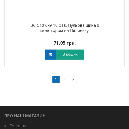
BC-510 6х9 10 отв. Нульова шина з
ізолятором на Din-рейку
71,05 грн.
В кошик
1
2
ПРО НАШ МАГАЗИН
Головна