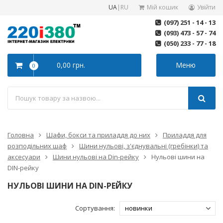
UA
|
RU
Мій кошик
Увійти
(097) 251 - 14 - 13
(093) 473 - 57 - 74
(050) 233 - 77 - 18
0,00 грн.
Меню
0
Головна
Шафи, бокси та приладдя до них
Приладдя для
розподільних шаф
Шини нульові, з'єднувальні (гребінки) та
аксесуари
Шини нульові на Din-рейку
Нульові шини на
DIN-рейку
НУЛЬОВІ ШИНИ НА DIN-РЕЙКУ
Сортування: