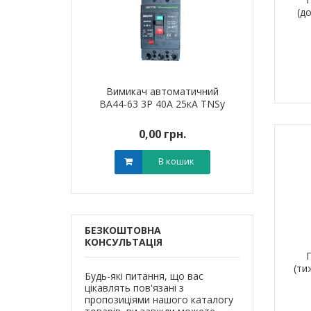
(д
автоматичний
Вимикач автоматичний
Вимикач 
 63А 35кА TNSy
ВА44-63 3Р 40А 25кА TNSy
ВА44-125 3Р
0 грн.
0,00 грн.
0,0
В кошик
В кошик
БЕЗКОШТОВНА
КОНСУЛЬТАЦІЯ
(ти
Будь-які питання, що вас
цікавлять пов'язані з
пропозиціями нашого каталогу