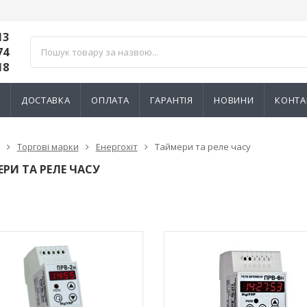
13
74
18
И
ДОСТАВКА
ОПЛАТА
ГАРАНТІЯ
НОВИНИ
КОНТА
Торгові марки
Енергохіт
Таймери та реле часу
РИ ТА РЕЛЕ ЧАСУ