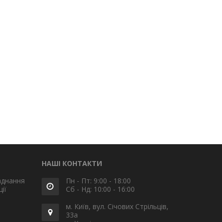
НАШІ КОНТАКТИ
аднання
Пн - Пт: 9:00 - 18:00
ії
Сб - Нд: 10:00 - 16:00
м. Київ, вул. Січових Стрільців,
33а