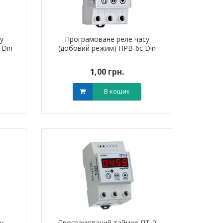
у
Програмоване реле часу
 Din
(добовий режим) ПРВ-6с Din
1,00 грн.
В кошик
у
Програмований таймер ПТ-2