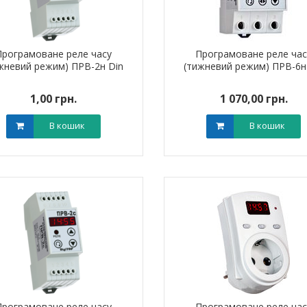
Програмоване реле часу
Програмоване реле час
жневий режим) ПРВ-2н Din
(тижневий режим) ПРВ-6н
1,00 грн.
1 070,00 грн.
ик NIK 2300
Лічильник NIK 2300
000.МC.11
AP6Т.2000.МC.11
В кошик
В кошик
арифний
двотарифний
рамований
запрограмований
,00 грн.
3 999,00 грн.
тровська обл)
,00 грн.
(Дніпропетровська обл)
3 799,00 грн.
В кошик
В кошик
Програмоване реле часу
Програмоване реле час