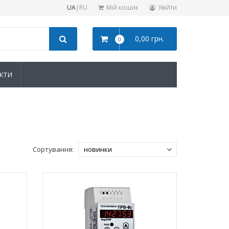
UA
|
RU
Мій кошик
Увійти
0,00 грн.
0
КТИ
Сортування: