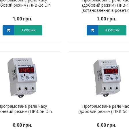
обовий режим) ПРВ-2с Din
(добовий режим) ПРВ-1
(встановлення в розетк
1,00 грн.
1,00 грн.
В кошик
В кошик
автоматичний
Вимикач автоматичний
Вимикач а
 100А 35кА TNSy
ВА44-125 3Р 80А 35кА TNSy
ВА44-63 3Р 
0 грн.
0,00 грн.
0,0
В кошик
В кошик
Програмоване реле часу
Програмоване реле час
жневий режим) ПРВ-5н Din
(добовий режим) ПРВ-5с 
0,00 грн.
0,00 грн.