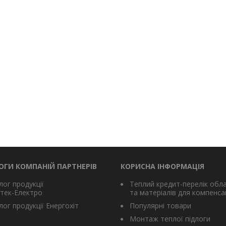
ОГИ КОМПАНІЙ ПАРТНЕРІВ
КОРИСНА ІНФОРМАЦІЯ
лог продукції
Теплий кредит-перелік обл
тек-Електро
та матеріалів для компенсац
ог продукції Енергохіт
Популярні товари
Монтаж теплої підлоги