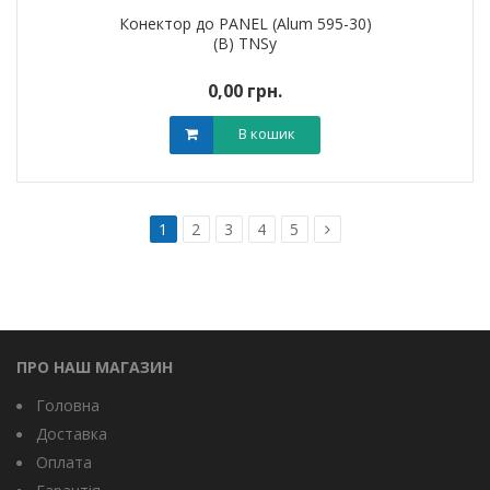
Конектор до PANEL (Alum 595-30)
(B) TNSy
0,00 грн.
В кошик
1
2
3
4
5
ПРО НАШ МАГАЗИН
Головна
Доставка
Оплата