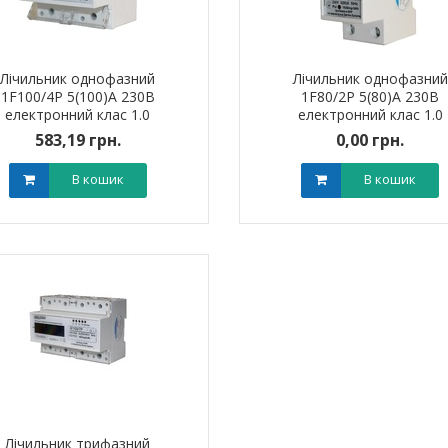
Лічильник однофазний
Лічильник однофазний
1F100/4P 5(100)А 230В
1F80/2P 5(80)А 230В
електронний клас 1.0
електронний клас 1.0
(некомер) TNSy
(некомер) TNSy
583,19 грн.
0,00 грн.
ик NIK 2300
Лічильник NIK 2300
000.МC.11
AP6Т.2000.МC.11
В кошик
В кошик
арифний
двотарифний
рамований
запрограмований
,00 грн.
3 999,00 грн.
тровська обл)
,00 грн.
(Дніпропетровська обл)
3 799,00 грн.
В кошик
В кошик
Лічильник трифазний