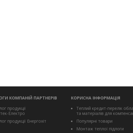
ОГИ КОМПАНІЙ ПАРТНЕРІВ
КОРИСНА ІНФОРМАЦІЯ
лог продукції
Теплий кредит-перелік обл
тек-Електро
та матеріалів для компенсац
ог продукції Енергохіт
Популярні товари
Монтаж теплої підлоги