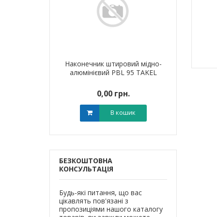
я для кабелю
Наконечник штировий мідно-
Обплетенн
T-6 LEE
алюмінієвий PBL 95 TAKEL
WPET
0 грн.
0,00 грн.
0,0
В кошик
В кошик
БЕЗКОШТОВНА
КОНСУЛЬТАЦІЯ
Будь-які питання, що вас
цікавлять пов'язані з
пропозиціями нашого каталогу