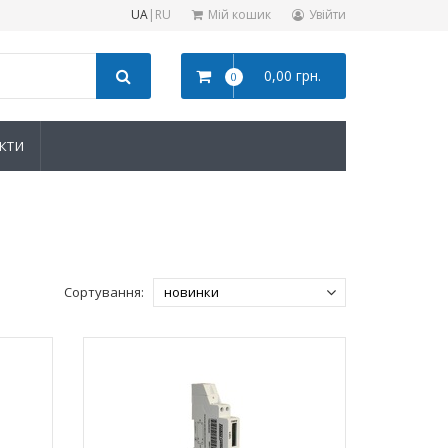
UA
|
RU
Мій кошик
Увійти
0,00 грн.
0
КТИ
Сортування: