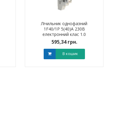
Лічильник однофазний
1F40/1P 5(40)А 230В
електронний клас 1.0
(некомер) TNSy
595,34 грн.
В кошик