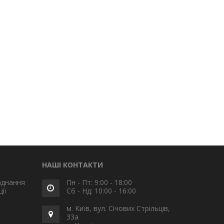
НАШІ КОНТАКТИ
аднання
Пн - Пт: 9:00 - 18:00
ії
Сб - Нд: 10:00 - 16:00
м. Київ, вул. Січових Стрільців,
33а