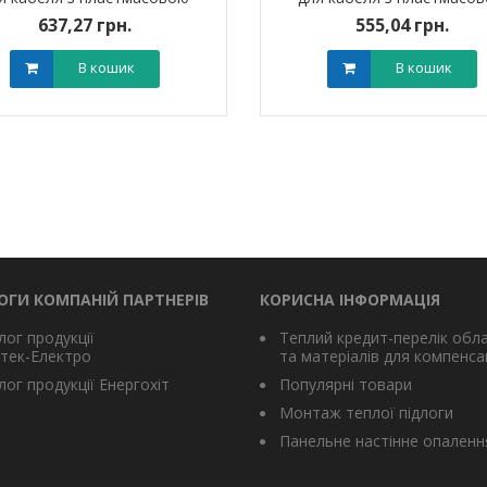
оляцією 1ПКВт10 (150-240
ізоляцією 1ПКВт10 (70-1
637,27 грн.
555,04 грн.
мм?) без наконечників
мм?) без наконечників
В кошик
В кошик
ОГИ КОМПАНІЙ ПАРТНЕРІВ
КОРИСНА ІНФОРМАЦІЯ
лог продукції
Теплий кредит-перелік обл
тек-Електро
та матеріалів для компенсац
ог продукції Енергохіт
Популярні товари
Монтаж теплої підлоги
Панельне настінне опаленн