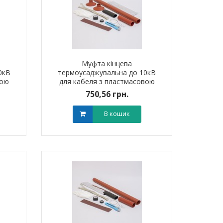
Муфта кінцева
0кВ
термоусаджувальна до 10кВ
вою
для кабеля з пластмасовою
400
ізоляцією 1ПКНт10 (150-240
750,56 грн.
мм?) без наконечників
В кошик