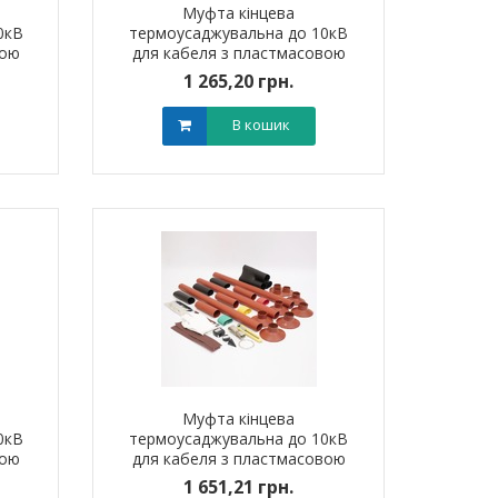
Муфта кінцева
0кВ
термоусаджувальна до 10кВ
вою
для кабеля з пластмасовою
400
ізоляцією 4ПКВтп10 (150-240
1 265,20 грн.
мм?) без наконечників
В кошик
тировий мідно-
Обплетення для кабелю
Обплетенн
 PBL 70 TAKEL
WPET-5 LEE
WPET
0 грн.
0,00 грн.
0,0
В кошик
В кошик
Муфта кінцева
0кВ
термоусаджувальна до 10кВ
вою
для кабеля з пластмасовою
50
ізоляцією 3ПКНтп10 (300-400
1 651,21 грн.