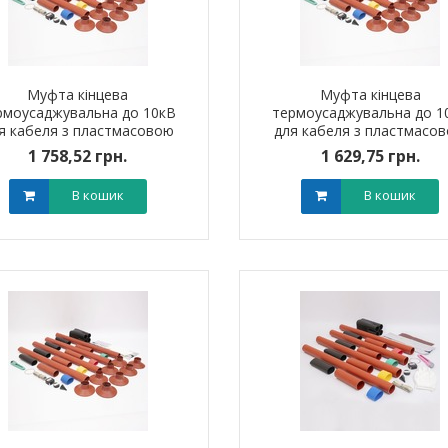
Муфта кінцева
Муфта кінцева
рмоусаджувальна до 10кВ
термоусаджувальна до 1
я кабеля з пластмасовою
для кабеля з пластмасо
оляцією 4ПКНтп10 (300-400
ізоляцією 4ПКНтп10 (150-
1 758,52 грн.
1 629,75 грн.
мм?) без наконечників
мм?) без наконечників
В кошик
В кошик
ик NIK 2300
Лічильник NIK 2300
000.МC.11
AP6Т.2000.МC.11
арифний
двотарифний
рамований
запрограмований
,00 грн.
3 999,00 грн.
тровська обл)
,00 грн.
(Дніпропетровська обл)
3 799,00 грн.
В кошик
В кошик