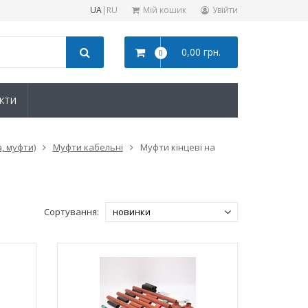
UA
|
RU
Мій кошик
Увійти
0,00 грн.
0
КТИ
, муфти)
Муфти кабельні
Муфти кінцеві на
Сортування: