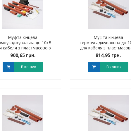
Муфта кінцева
Муфта кінцева
рмоусаджувальна до 10кВ
термоусаджувальна до 1
я кабеля з пластмасовою
для кабеля з пластмасо
золяцією 3ПКВтп10 (25-50
ізоляцією 1ПКНт10 (300-
900,65 грн.
814,95 грн.
мм?) без наконечників
мм?) без наконечників
В кошик
В кошик