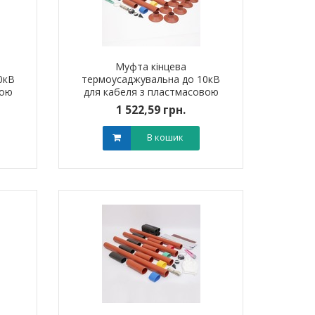
Муфта кінцева
0кВ
термоусаджувальна до 10кВ
вою
для кабеля з пластмасовою
240
ізоляцією 4ПКНтп10 (70-120
1 522,59 грн.
мм?) без наконечників
В кошик