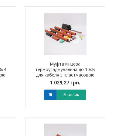
Муфта кінцева
0кВ
термоусаджувальна до 10кВ
вою
для кабеля з пластмасовою
240
ізоляцією 3ПКВтп10 (70-120
1 029,27 грн.
мм?) без наконечників
В кошик