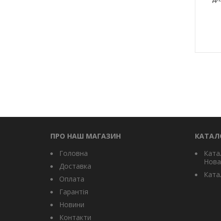
із
ПРО НАШ МАГАЗИН
КАТАЛ
Головна
Ката
Нова
Доставка
Катал
Оплата
Гарантія
Новини
Контакти