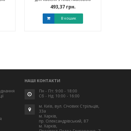
20
ізоляцією 1ПКВт10 (25-50 мм?)
493,37 грн.
без наконечників
В кошик
НАШІ КОНТАКТИ
аднання
Пн - Пт: 9:00 - 18:00
ії
Сб - Нд: 10:00 - 16:00
м. Київ, вул. Січових Стрільців,
33а
м. Харків,
я
пр. Олександрівський, 87
м. Харків,
Проспект Петра Григоренко, 7