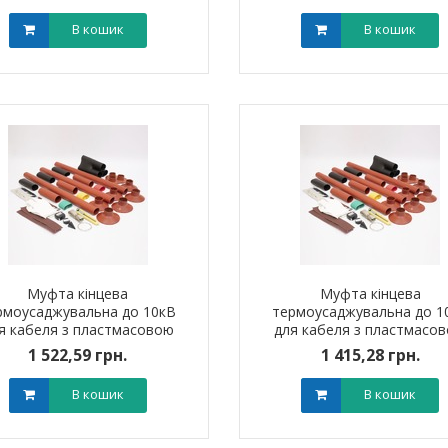
мм?) без наконечників
мм?) без наконечників
В кошик
В кошик
Муфта кінцева
Муфта кінцева
рмоусаджувальна до 10кВ
термоусаджувальна до 1
я кабеля з пластмасовою
для кабеля з пластмасо
оляцією 3ПКНтп10 (150-240
ізоляцією 3ПКНтп10 (70-
1 522,59 грн.
1 415,28 грн.
мм?) без наконечників
мм?) без наконечників
В кошик
В кошик