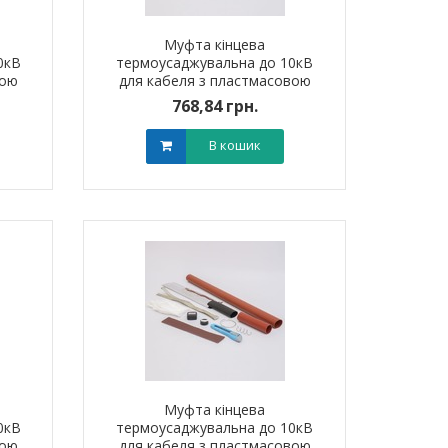
Муфта кінцева
0кВ
термоусаджувальна до 10кВ
вою
для кабеля з пластмасовою
мм?)
ізоляцією 1ПКВт10 (300-400
768,84 грн.
мм?) без наконечників
В кошик
Муфта кінцева
0кВ
термоусаджувальна до 10кВ
вою
для кабеля з пластмасовою