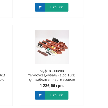
мм?) без наконечників
В кошик
Муфта кінцева
0кВ
термоусаджувальна до 10кВ
вою
для кабеля з пластмасовою
120
ізоляцією 3ПКНтп10 (25-50
1 286,66 грн.
мм?) без наконечників
В кошик