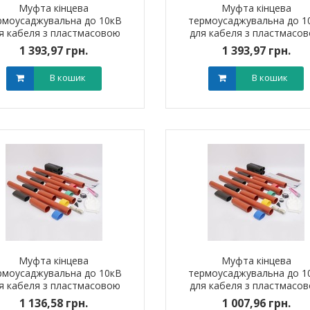
Муфта кінцева
Муфта кінцева
рмоусаджувальна до 10кВ
термоусаджувальна до 1
я кабеля з пластмасовою
для кабеля з пластмасо
золяцією 4ПКНтп10 (25-50
ізоляцією 4ПКВтп10 (300-
1 393,97 грн.
1 393,97 грн.
мм?) без наконечників
мм?) без наконечників
В кошик
В кошик
штировий мідно-
Обплетення для кабелю
Наконечник ш
й PBL 95 TAKEL
WPET-12 LEE
алюмінієвий
0 грн.
0,00 грн.
0,0
В кошик
В кошик
Муфта кінцева
Муфта кінцева
рмоусаджувальна до 10кВ
термоусаджувальна до 1
я кабеля з пластмасовою
для кабеля з пластмасо
оляцією 4ПКВтп10 (70-120
ізоляцією 4ПКВтп10 (25-
1 136,58 грн.
1 007,96 грн.