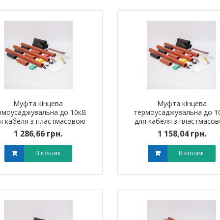
Муфта кінцева
Муфта кінцева
рмоусаджувальна до 10кВ
термоусаджувальна до 1
я кабеля з пластмасовою
для кабеля з пластмасо
оляцією 3ПКВтп10 (300-400
ізоляцією 3ПКВтп10 (150-
1 286,66 грн.
1 158,04 грн.
мм?) без наконечників
мм?) без наконечників
В кошик
В кошик