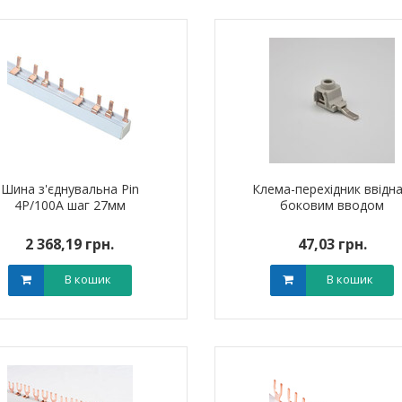
я для кабелю
Наконечник штировий мідно-
Обплетенн
-12 LEE
алюмінієвий PBL 70 TAKEL
WPET
0 грн.
0,00 грн.
0,0
В кошик
В кошик
Шина з'єднувальна Pin
Клема-перехідник ввідна
4P/100A шаг 27мм
боковим вводом
2 368,19 грн.
47,03 грн.
В кошик
В кошик