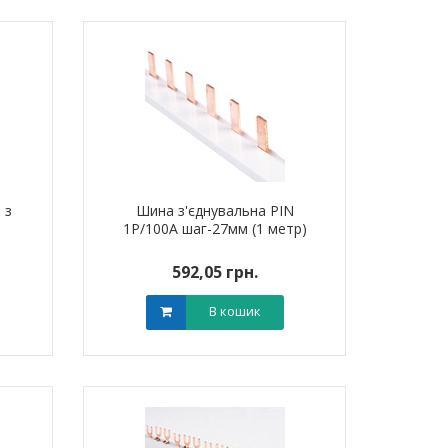
я для кабелю
Обплетення для кабелю
Обплетенн
-5 LEE
WPET-25 LEE
WPET
0 грн.
0,00 грн.
0,0
В кошик
В кошик
 з
Шина з'єднувальна PIN
1P/100A шаг-27мм (1 метр)
592,05 грн.
В кошик