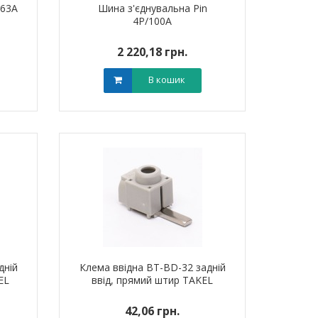
/63A
Шина з'єднувальна Pin
4P/100A
2 220,18 грн.
В кошик
дній
Клема ввідна BT-BD-32 задній
EL
ввід, прямий штир TAKEL
42,06 грн.