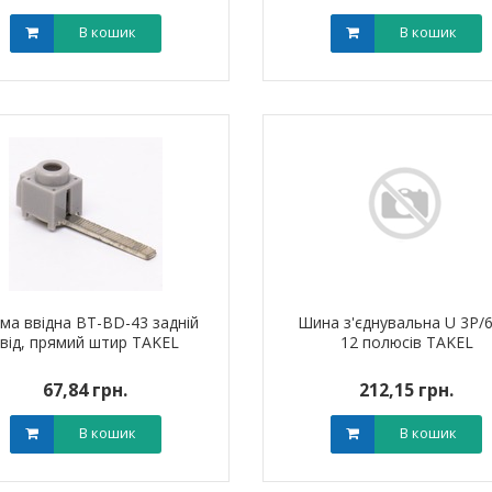
В кошик
В кошик
ик NIK 2300
Лічильник NIK 2300
000.МC.11
AP6Т.2000.МC.11
арифний
двотарифний
рамований
запрограмований
,00 грн.
3 999,00 грн.
тровська обл)
,00 грн.
(Дніпропетровська обл)
3 799,00 грн.
В кошик
В кошик
ма ввідна BT-BD-43 задній
Шина з'єднувальна U 3P/6
від, прямий штир TAKEL
12 полюсів TAKEL
67,84 грн.
212,15 грн.
В кошик
В кошик