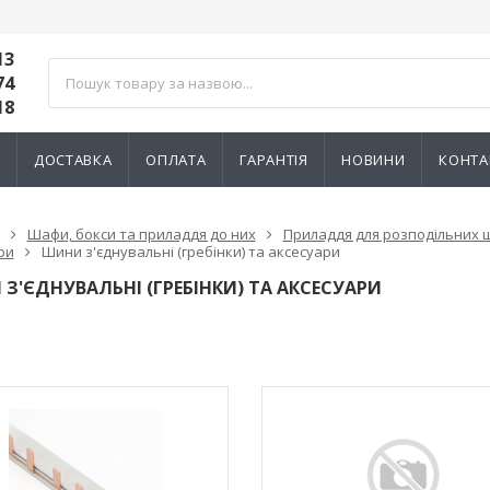
13
74
18
И
ДОСТАВКА
ОПЛАТА
ГАРАНТІЯ
НОВИНИ
КОНТА
Шафи, бокси та приладдя до них
Приладдя для розподільних 
ри
Шини з'єднувальні (гребінки) та аксесуари
З'ЄДНУВАЛЬНІ (ГРЕБІНКИ) ТА АКСЕСУАРИ