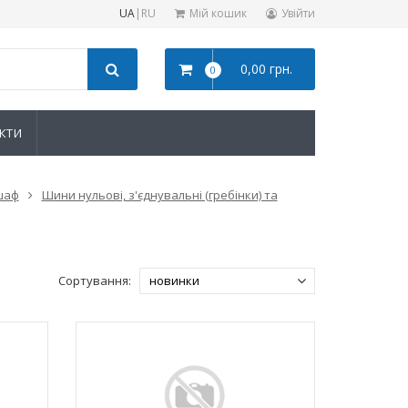
UA
|
RU
Мій кошик
Увійти
0,00 грн.
0
КТИ
шаф
Шини нульові, з'єднувальні (гребінки) та
Сортування: