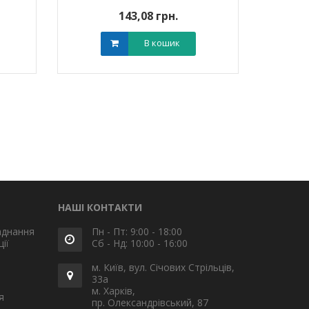
143,08 грн.
В кошик
НАШІ КОНТАКТИ
аднання
Пн - Пт: 9:00 - 18:00
ії
Сб - Нд: 10:00 - 16:00
м. Київ, вул. Січових Стрільців,
33а
м. Харків,
я
пр. Олександрівський, 87