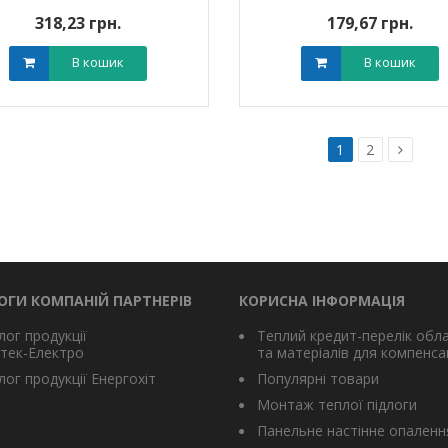
318,23 грн.
179,67 грн.
В кошик
В кошик
1
2
ОГИ КОМПАНІЙ ПАРТНЕРІВ
КОРИСНА ІНФОРМАЦІЯ
лог продукції
Теплий кредит-перелік обл
тек-Електро
та матеріалів для компенсац
ог продукції Енергохіт
Популярні товари
Монтаж теплої підлоги
Панельне настінне опаленн