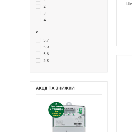
Ши
2
3
4
d
5,7
5,9
5.6
5.8
АКЦІЇ ТА ЗНИЖКИ