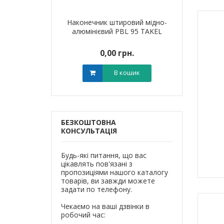
я для кабелю
Наконечник штировий мідно-
Обплетенн
T-6 LEE
алюмінієвий PBL 95 TAKEL
WPET
0 грн.
0,00 грн.
0,0
В кошик
В кошик
БЕЗКОШТОВНА
КОНСУЛЬТАЦІЯ
Будь-які питання, що вас
цікавлять пов'язані з
пропозиціями нашого каталогу
товарів, ви завжди можете
задати по телефону.
Чекаємо на ваші дзвінки в
робочий час: