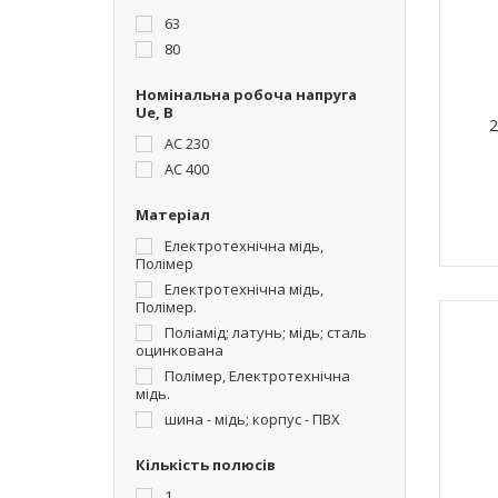
63
80
Номінальна робоча напруга
Ue, В
AC 230
AC 400
Матеріал
Електротехнічна мідь,
Полімер
Електротехнічна мідь,
Полімер.
Поліамід; латунь; мідь; сталь
оцинкована
Полімер, Електротехнічна
мідь.
шина - мідь; корпус - ПВХ
Кількість полюсів
1