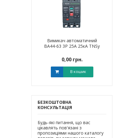
я для кабелю
Вимикач автоматичний
Наконечник 
T-6 LEE
ВА44-63 3Р 25А 25кА TNSy
алюмінієви
0 грн.
0,00 грн.
0,0
В кошик
В кошик
БЕЗКОШТОВНА
КОНСУЛЬТАЦІЯ
Будь-які питання, що вас
цікавлять пов'язані з
пропозиціями нашого каталогу