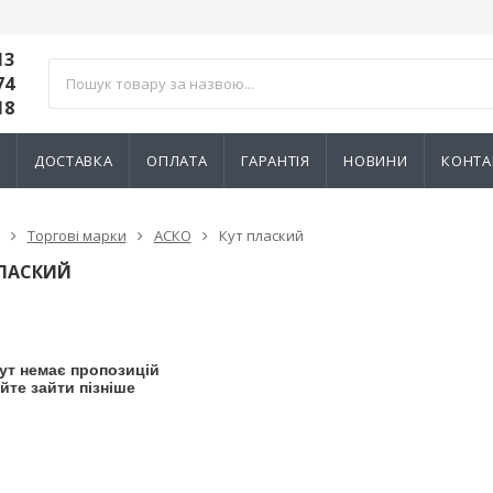
13
74
18
И
ДОСТАВКА
ОПЛАТА
ГАРАНТІЯ
НОВИНИ
КОНТА
Торгові марки
АСКО
Кут плаский
ПЛАСКИЙ
ут немає пропозицій
йте зайти пізніше