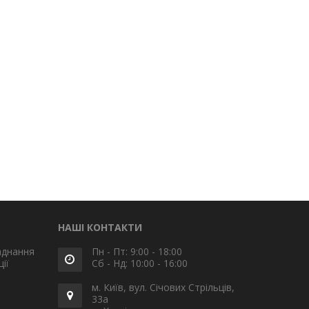
НАШІ КОНТАКТИ
аднання
Пн - Пт: 9:00 - 18:00
ії
Сб - Нд: 10:00 - 16:00
м. Київ, вул. Січових Стрільців,
33а