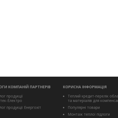
ОГИ КОМПАНІЙ ПАРТНЕРІВ
КОРИСНА ІНФОРМАЦІЯ
лог продукції
Теплий кредит-перелік обл
тек-Електро
та матеріалів для компенсац
ог продукції Енергохіт
Популярні товари
Монтаж теплої підлоги