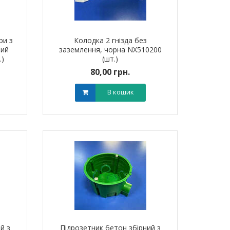
ри з
Колодка 2 гнізда без
ний
заземлення, чорна NX510200
.)
(шт.)
80,00 грн.
В кошик
тировий мідно-
Обплетення для кабелю
Обплетенн
 PBL 70 TAKEL
WPET-5 LEE
WPET
й з
Підрозетник бетон збірний з