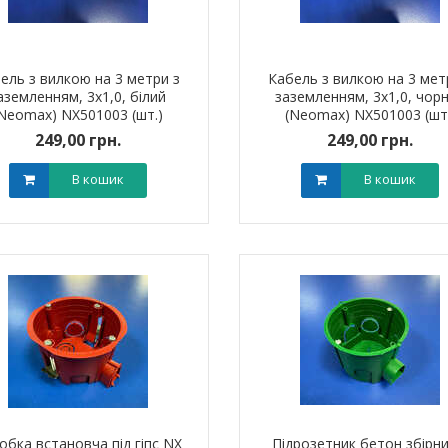
арифний
двотарифний
рамований
запрограмований
,00 грн.
3 999,00 грн.
тровська обл)
,00 грн.
(Дніпропетровська обл)
3 799,00 грн.
ель з вилкою на 3 метри з
Кабель з вилкою на 3 мет
В кошик
В кошик
аземленням, 3х1,0, білий
заземленням, 3х1,0, чор
Neomax) NX501003 (шт.)
(Neomax) NX501003 (шт
249,00 грн.
249,00 грн.
В кошик
В кошик
штировий мідно-
Обплетення для кабелю
Наконечник ш
й PBL 95 TAKEL
WPET-12 LEE
алюмінієвий
обка встановча під гіпс NХ
Підрозетник бетон збірни