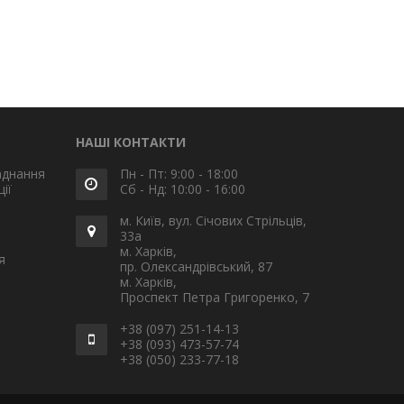
НАШІ КОНТАКТИ
аднання
Пн - Пт: 9:00 - 18:00
ії
Сб - Нд: 10:00 - 16:00
м. Київ, вул. Січових Стрільців,
33а
м. Харків,
я
пр. Олександрівський, 87
м. Харків,
Проспект Петра Григоренко, 7
+38 (097) 251-14-13
+38 (093) 473-57-74
+38 (050) 233-77-18