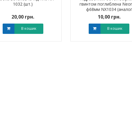
1032 (шт.)
гвинтом поглиблена Neo
0 грн.
0,00 грн.
0,0
ф68мм NX1034 (анало
Schneider) (шт.)
20,00 грн.
10,00 грн.
В кошик
В кошик
В кошик
В кошик