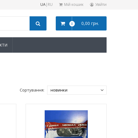
UA
|
RU
Мій кошик
Увійти
0,00 грн.
0
КТИ
Сортування: