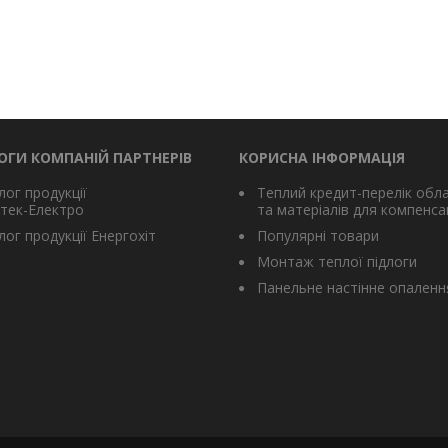
ОГИ КОМПАНІЙ ПАРТНЕРІВ
КОРИСНА ІНФОРМАЦІЯ
лог продукції
Теплий кредит-перелік обл
тек-Електро
та матеріалів для компенсац
ог продукції Енергохіт
Популярні товари
Монтаж теплої підлоги
Панельне настінне опаленн