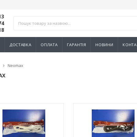
13
74
18
И
ДОСТАВКА
ОПЛАТА
ГАРАНТІЯ
НОВИНИ
КОНТА
Neomax
AX
ик NIK 2300
Лічильник NIK 2300
000.МC.11
AP6Т.2000.МC.11