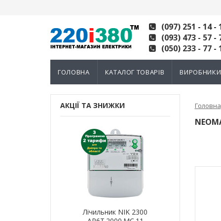
(097) 251 - 14 - 
(093) 473 - 57 - 
(050) 233 - 77 - 
ГОЛОВНА
КАТАЛОГ ТОВАРІВ
ВИРОБНИК
АКЦІЇ ТА ЗНИЖКИ
Головна
NEOM
ик NIK 2300
Лічильник NIK 2300
Лічильн
000.МC.11
AP6Т.2000.МC.11
AP6Т.2