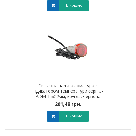
В кошик
Світлосигнальна арматура з
індикатором температури серії U-
ADM-T ᴓ22мм, кругла, червона
201,48 грн.
В кошик