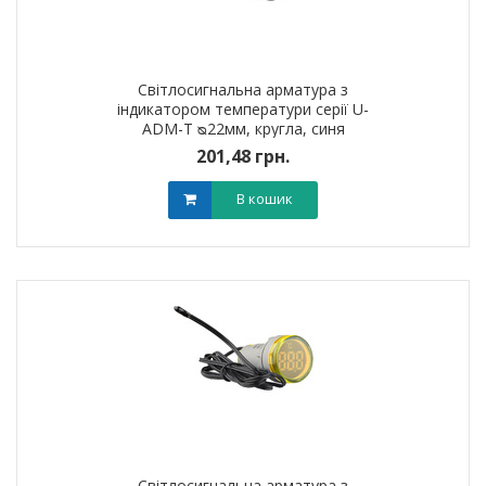
Світлосигнальна арматура з
індикатором температури серії U-
ADM-T ᴓ22мм, кругла, синя
201,48 грн.
В кошик
Світлосигнальна арматура з