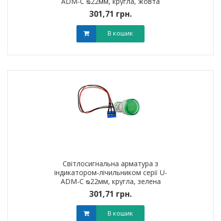
ADM-С ᴓ22мм, кругла, жовта
301,71 грн.
В кошик
Світлосигнальна арматура з
індикатором-лічильником серії U-
ADM-С ᴓ22мм, кругла, зелена
301,71 грн.
В кошик