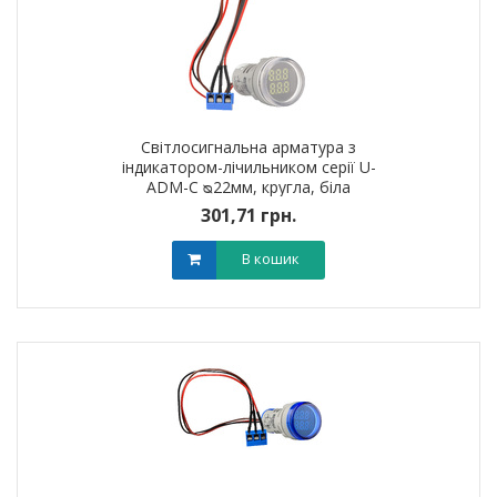
Світлосигнальна арматура з
індикатором-лічильником серії U-
ADM-С ᴓ22мм, кругла, біла
301,71 грн.
В кошик