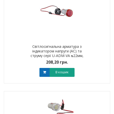
Світлосигнальна арматура з
індикатором напруги (АС) та
струму серії U-ADM-VA ᴓ22мм,
кругла, червона
208,20 грн.
В кошик