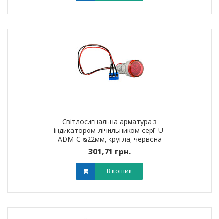
Світлосигнальна арматура з
індикатором-лічильником серії U-
ADM-С ᴓ22мм, кругла, червона
301,71 грн.
В кошик