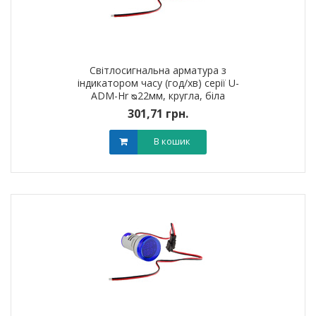
Світлосигнальна арматура з
індикатором часу (год/хв) серії U-
ADM-Hr ᴓ22мм, кругла, біла
301,71 грн.
В кошик