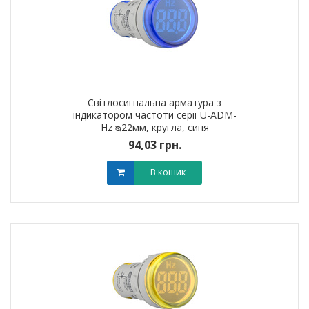
Світлосигнальна арматура з
індикатором частоти серії U-ADM-
Hz ᴓ22мм, кругла, синя
94,03 грн.
В кошик