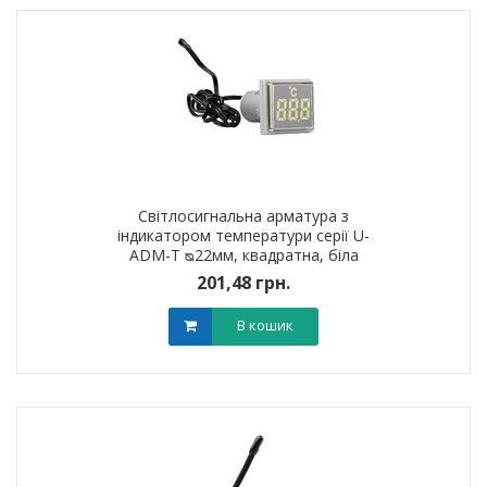
Світлосигнальна арматура з
індикатором температури серії U-
ADM-T ᴓ22мм, квадратна, біла
201,48 грн.
В кошик