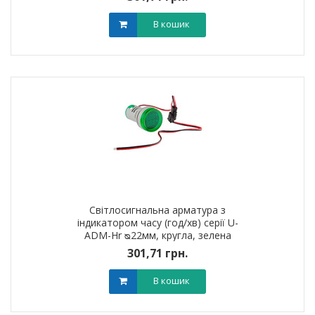
В кошик
Світлосигнальна арматура з
індикатором часу (год/хв) серії U-
ADM-Hr ᴓ22мм, кругла, зелена
301,71 грн.
В кошик