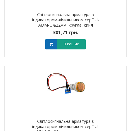
Світлосигнальна арматура з
індикатором-лічильником серії U-
ADM-С ᴓ22мм, кругла, синя
301,71 грн.
В кошик
Світлосигнальна арматура з
індикатором-лічильником серії U-