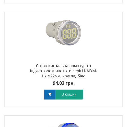
Світлосигнальна арматура з
індикатором частоти серії U-ADM-
Hz ᴓ22мм, кругла, біла
94,03 грн.
В кошик