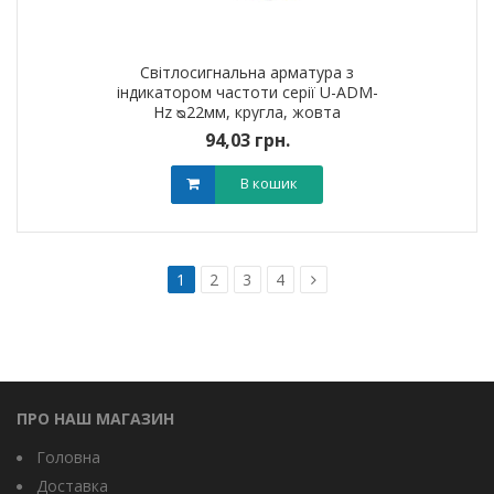
Світлосигнальна арматура з
індикатором частоти серії U-ADM-
Hz ᴓ22мм, кругла, жовта
94,03 грн.
В кошик
1
2
3
4
ПРО НАШ МАГАЗИН
Головна
Доставка