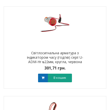
Світлосигнальна арматура з
індикатором часу (год/хв) серії U-
ADM-Hr ᴓ22мм, кругла, червона
301,71 грн.
В кошик