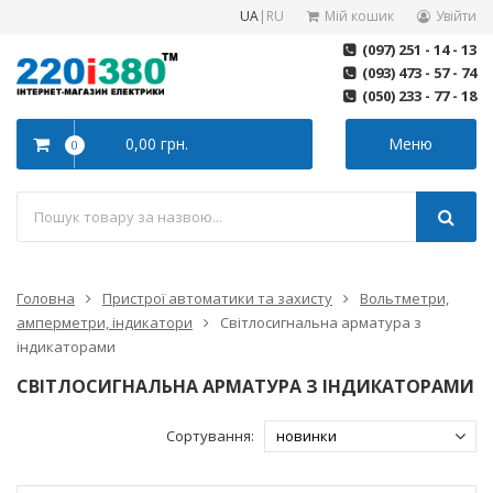
UA
|
RU
Мій кошик
Увійти
(097) 251 - 14 - 13
(093) 473 - 57 - 74
(050) 233 - 77 - 18
0,00 грн.
Меню
0
Головна
Пристрої автоматики та захисту
Вольтметри,
амперметри, індикатори
Світлосигнальна арматура з
індикаторами
СВІТЛОСИГНАЛЬНА АРМАТУРА З ІНДИКАТОРАМИ
Сортування: