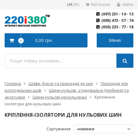
UA
|
RU
Мій кошик
Увійти
(097) 251 - 14 - 13
(093) 473 - 57 - 74
(050) 233 - 77 - 18
0,00 грн.
Меню
0
Головна
Шафи, бокси та приладдя до них
Приладдя для
розподільних шаф
Шини нульові, з'єднувальні (гребінки) та
аксесуари
Шини нульові неізольовані
Кріплення-
ізолятори для нульових шин
КРІПЛЕННЯ-ІЗОЛЯТОРИ ДЛЯ НУЛЬОВИХ ШИН
Сортування: