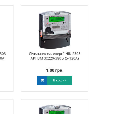
2303
Лічильник ел. енергії НІК 2303
0А)
АРП3М 3х220/380В (5-120А)
1,00 грн.
В кошик