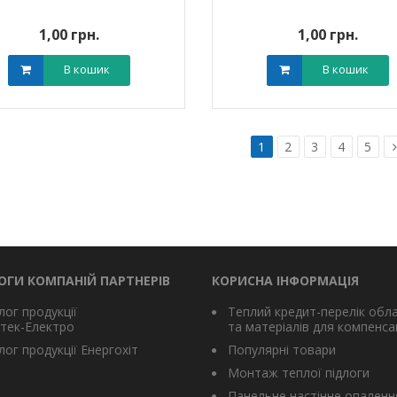
1,00 грн.
1,00 грн.
В кошик
В кошик
1
2
3
4
5
ОГИ КОМПАНІЙ ПАРТНЕРІВ
КОРИСНА ІНФОРМАЦІЯ
лог продукції
Теплий кредит-перелік обл
тек-Електро
та матеріалів для компенсац
ог продукції Енергохіт
Популярні товари
Монтаж теплої підлоги
Панельне настінне опаленн