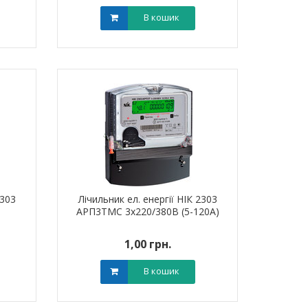
В кошик
2303
Лічильник ел. енергії НІК 2303
АРП3ТМС 3х220/380В (5-120А)
1,00 грн.
В кошик