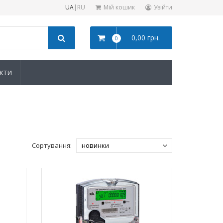
UA
|
RU
Мій кошик
Увійти
0,00 грн.
0
КТИ
Сортування: