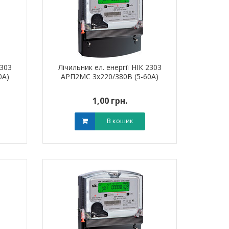
2303
Лічильник ел. енергії НІК 2303
0А)
АРП2МС 3х220/380В (5-60А)
1,00 грн.
В кошик