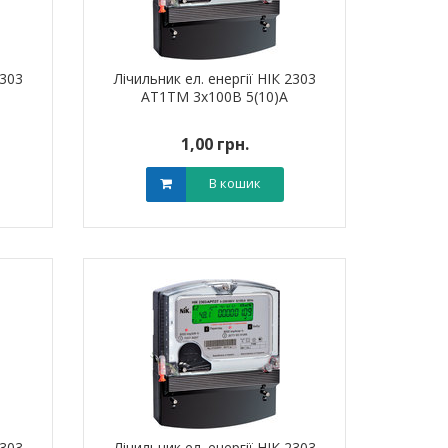
2303
Лічильник ел. енергії НІК 2303
АТ1ТМ 3х100В 5(10)А
1,00 грн.
В кошик
2303
Лічильник ел. енергії НІК 2303