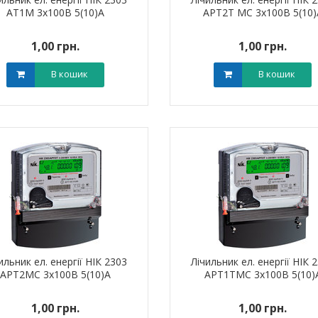
АТ1М 3х100В 5(10)А
АРТ2Т МС 3х100В 5(10)
1,00 грн.
1,00 грн.
В кошик
В кошик
я для кабелю
Наконечник штировий мідно-
Обплетенн
-12 LEE
алюмінієвий PBL 70 TAKEL
WPET
0 грн.
0,00 грн.
0,0
В кошик
В кошик
ильник ел. енергії НІК 2303
Лічильник ел. енергії НІК 
АРТ2МС 3х100В 5(10)А
АРТ1ТМС 3х100В 5(10)
1,00 грн.
1,00 грн.