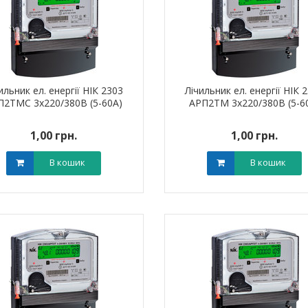
ильник ел. енергії НІК 2303
Лічильник ел. енергії НІК 
П2ТМС 3х220/380В (5-60А)
АРП2ТМ 3х220/380В (5-6
1,00 грн.
1,00 грн.
В кошик
В кошик