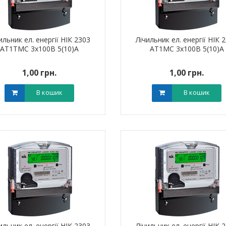
ильник ел. енергії НІК 2303
Лічильник ел. енергії НІК 
АТ1ТМС 3х100В 5(10)А
АТ1МС 3х100В 5(10)А
1,00 грн.
1,00 грн.
ик NIK 2300
Лічильник NIK 2300
000.МC.11
AP6Т.2000.МC.11
В кошик
В кошик
арифний
двотарифний
рамований
запрограмований
,00 грн.
3 999,00 грн.
тровська обл)
,00 грн.
(Дніпропетровська обл)
3 799,00 грн.
В кошик
В кошик
ильник ел. енергії НІК 2303
Лічильник ел. енергії НІК 