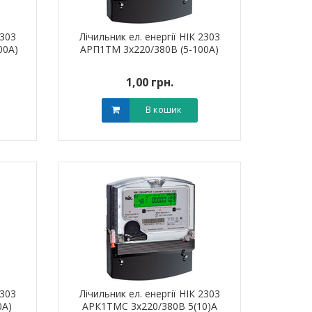
2303
Лічильник ел. енергії НІК 2303
00А)
АРП1ТМ 3х220/380В (5-100А)
1,00 грн.
В кошик
2303
Лічильник ел. енергії НІК 2303
0А)
АРК1ТМС 3х220/380В 5(10)А