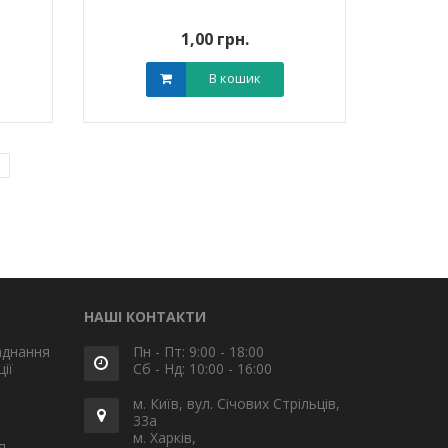
1,00 грн.
В кошик
НАШІ КОНТАКТИ
аднання
Пн - Пт: 9:00 - 18:00
ії
Сб - Нд: 10:00 - 16:00
м. Київ, вул. Січових Стрільців,
33а
м. Харків,
я