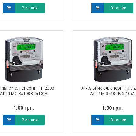
В кошик
В кошик
ильник ел. енергії НІК 2303
Лічильник ел. енергії НІК 
АРТ1МС 3х100В 5(10)А
АРТ1М 3х100В 5(10)А
1,00 грн.
1,00 грн.
В кошик
В кошик