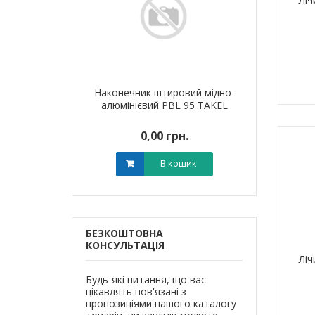
я для кабелю
Наконечник штировий мідно-
Обплетенн
T-6 LEE
алюмінієвий PBL 95 TAKEL
WPET
0 грн.
0,00 грн.
0,0
В кошик
В кошик
БЕЗКОШТОВНА
КОНСУЛЬТАЦІЯ
Ліч
Будь-які питання, що вас
цікавлять пов'язані з
пропозиціями нашого каталогу