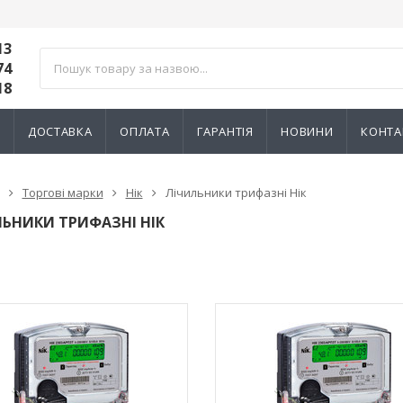
13
74
18
И
ДОСТАВКА
ОПЛАТА
ГАРАНТІЯ
НОВИНИ
КОНТА
Торгові марки
Нік
Лічильники трифазні Нік
ЬНИКИ ТРИФАЗНІ НІК