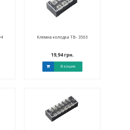
04
Клемна колодка TB- 3503
19,94 грн.
В кошик