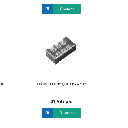
В кошик
04
Клемна колодка TB- 4503
41,94 грн.
В кошик