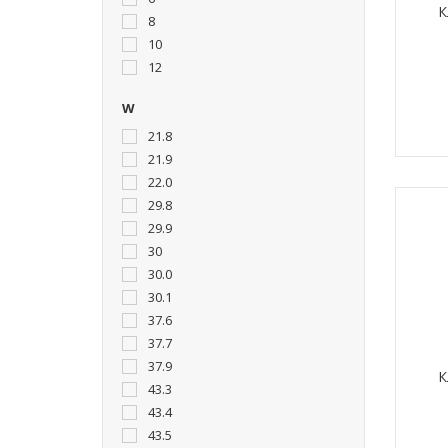
К
8
10
12
W
21.8
21.9
22.0
29.8
29.9
30
30.0
30.1
37.6
37.7
37.9
К
43.3
43.4
43.5