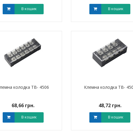
В кошик
В кошик
лемна колодка TB- 4506
Клемна колодка TB- 45
ик NIK 2300
Лічильник NIK 2300
000.МC.11
AP6Т.2000.МC.11
арифний
двотарифний
рамований
запрограмований
68,66 грн.
48,72 грн.
,00 грн.
3 999,00 грн.
тровська обл)
,00 грн.
(Дніпропетровська обл)
3 799,00 грн.
В кошик
В кошик
В кошик
В кошик