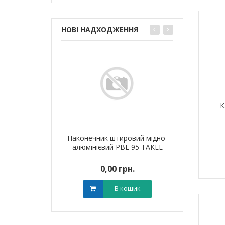
НОВІ НАДХОДЖЕННЯ
К
я для кабелю
Наконечник штировий мідно-
Обплетенн
T-6 LEE
алюмінієвий PBL 95 TAKEL
WPET
0 грн.
0,00 грн.
0,0
В кошик
В кошик