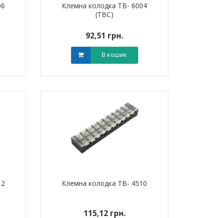
06
Клемна колодка TB- 6004
(TBC)
92,51 грн.
В кошик
12
Клемна колодка TB- 4510
115,12 грн.