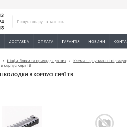
13
74
18
И
ДОСТАВКА
ОПЛАТА
ГАРАНТІЯ
НОВИНИ
КОНТА
Шафи, бокси та приладдя до них
Клеми з'єднувальні і відгалу
в корпусі серії ТВ
І КОЛОДКИ В КОРПУСІ СЕРІЇ ТВ