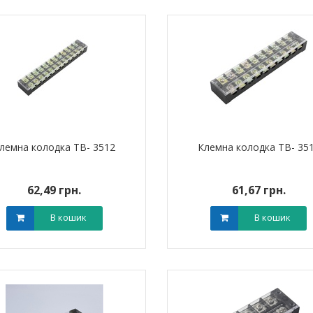
лемна колодка TB- 3512
Клемна колодка TB- 35
62,49 грн.
61,67 грн.
я для кабелю
Наконечник штировий мідно-
Обплетенн
-12 LEE
алюмінієвий PBL 70 TAKEL
WPET
В кошик
В кошик
0 грн.
0,00 грн.
0,0
В кошик
В кошик