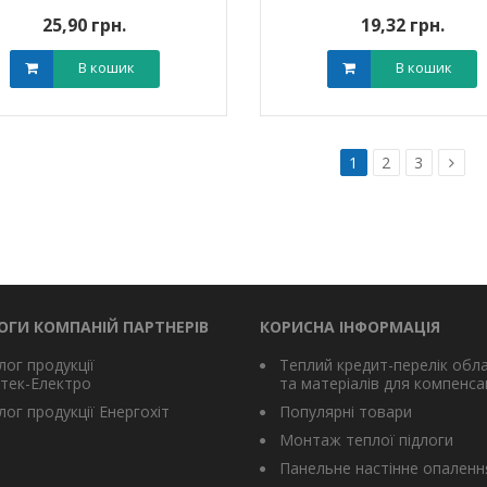
25,90 грн.
19,32 грн.
В кошик
В кошик
1
2
3
ОГИ КОМПАНІЙ ПАРТНЕРІВ
КОРИСНА ІНФОРМАЦІЯ
лог продукції
Теплий кредит-перелік обл
тек-Електро
та матеріалів для компенсац
ог продукції Енергохіт
Популярні товари
Монтаж теплої підлоги
Панельне настінне опаленн