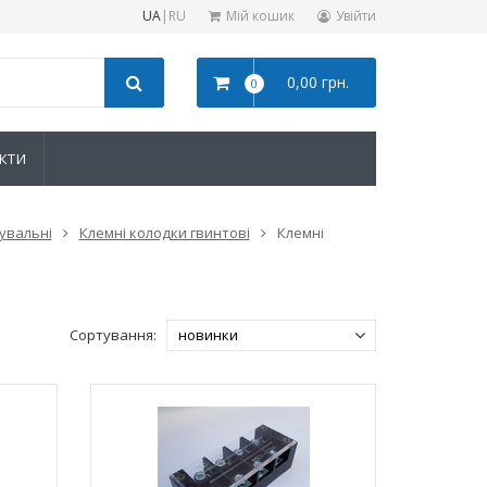
UA
|
RU
Мій кошик
Увійти
0,00 грн.
0
КТИ
жувальні
Клемні колодки гвинтові
Клемні
Сортування: