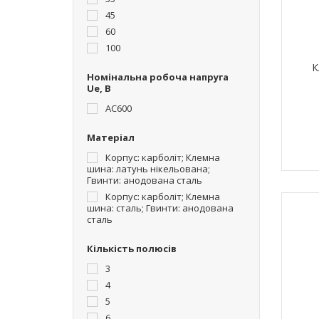
45
60
100
К
Номінальна робоча напруга
Ue, В
AC600
Матеріал
Корпус: карболіт; Клемна
шина: латунь нікельована;
Гвинти: анодована сталь
Корпус: карболіт; Клемна
шина: сталь; Гвинти: анодована
сталь
Кількість полюсів
3
4
5
6