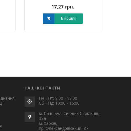
17,27 грн.
В кошик
НАШІ КОНТАКТИ
аднання
Пн - Пт: 9:00 - 18:00
ії
Сб - Нд: 10:00 - 16:00
м. Київ, вул. Січових Стрільців,
33а
м. Харків,
я
пр. Олександрівський, 87