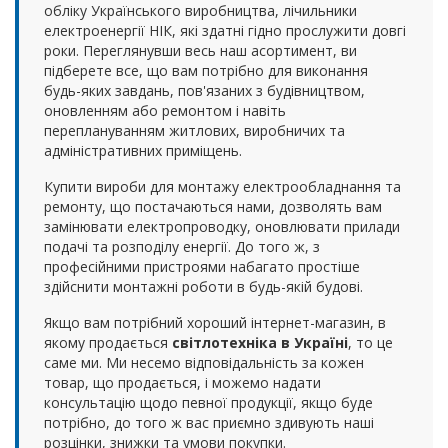
обліку Українського виробництва, лічильники
електроенергії НІК, які здатні гідно прослужити довгі
роки. Переглянувши весь наш асортимент, ви
підберете все, що вам потрібно для виконання
будь-яких завдань, пов'язаних з будівництвом,
оновленням або ремонтом і навіть
переплануванням житлових, виробничих та
адміністративних приміщень.
Купити вироби для монтажу електрообладнання та
ремонту, що постачаються нами, дозволять вам
замінювати електропроводку, оновлювати прилади
подачі та розподілу енергії. До того ж, з
професійними пристроями набагато простіше
здійснити монтажні роботи в будь-якій будові.
Якщо вам потрібний хороший інтернет-магазин, в
якому продається
світлотехніка в Україні
, то це
саме ми. Ми несемо відповідальність за кожен
товар, що продається, і можемо надати
консультацію щодо певної продукції, якщо буде
потрібно, до того ж вас приємно здивують наші
розцінки, знижки та умови покупки.