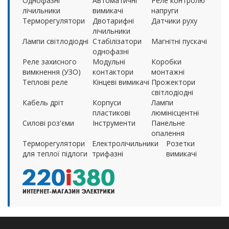
Однофазні
Автоматичні
Реле контролю
лічильники
вимикачі
напруги
Терморегулятори
Двотарифні
Датчики руху
лічильники
Лампи світлодіодні
Стабілізатори
Магнітні пускачі
однофазні
Реле захисного
Модульні
Коробки
вимкнення (УЗО)
контактори
монтажні
Теплові реле
Кінцеві вимикачі
Прожектори
світлодіодні
Кабель дріт
Корпуси
Лампи
пластикові
люмінісцентні
Силові роз'єми
Інструменти
Панельне
опалення
Терморегулятори
Електролічильники
Розетки
для теплої підлоги
трифазні
вимикачі