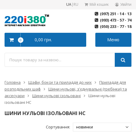
UA
|
RU
Мій кошик
Увійти
(097) 251 - 14 - 13
(093) 473 - 57 - 74
(050) 233 - 77 - 18
0,00 грн.
Меню
0
Головна
Шафи, бокси та приладдя до них
Приладдя для
розподільних шаф
Шини нульові, з'єднувальні (гребінки) та
аксесуари
Шини нульові ізольовані
Шини нульові
ізольовані НС
ШИНИ НУЛЬОВІ ІЗОЛЬОВАНІ НС
Сортування: