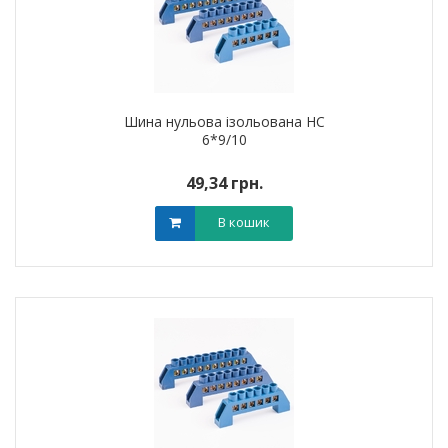
Шина нульова ізольована HC
6*9/10
49,34 грн.
В кошик