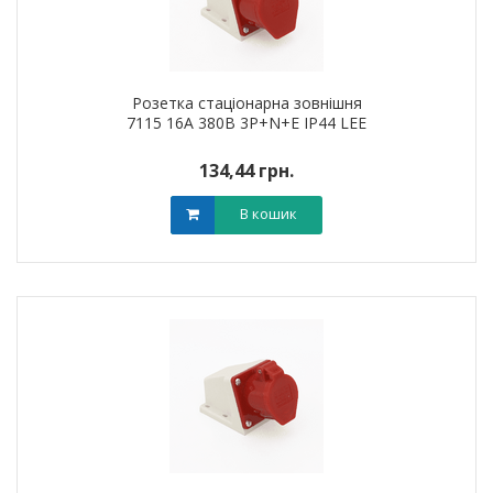
Розетка стаціонарна зовнішня
7115 16А 380В 3Р+N+Е IP44 LEE
134,44 грн.
В кошик