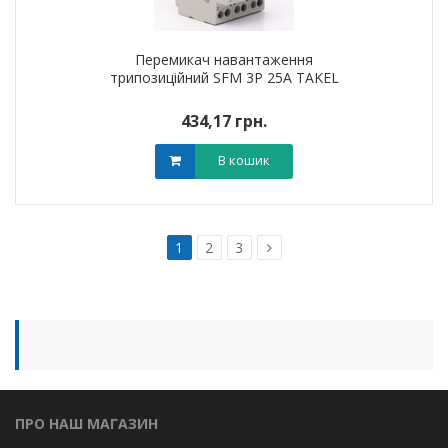
Перемикач навантаження
трипозиційний SFM 3P 25A TAKEL
434,17 грн.
В кошик
1
2
3
ПРО НАШ МАГАЗИН