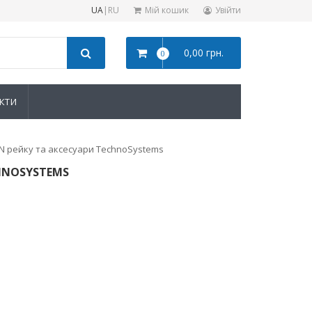
UA
|
RU
Мій кошик
Увійти
0,00 грн.
0
КТИ
IN рейку та аксесуари TechnoSystems
CHNOSYSTEMS