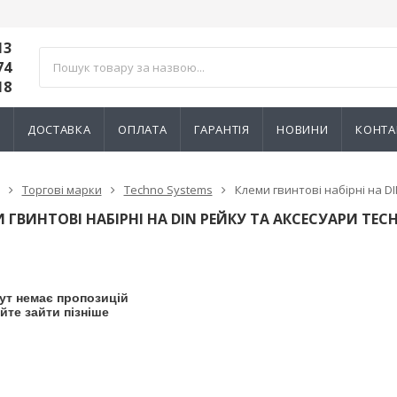
13
74
18
И
ДОСТАВКА
ОПЛАТА
ГАРАНТІЯ
НОВИНИ
КОНТА
Торгові марки
Techno Systems
Клеми гвинтові набірні на D
 ГВИНТОВІ НАБІРНІ НА DIN РЕЙКУ ТА АКСЕСУАРИ TE
ут немає пропозицій
йте зайти пізніше