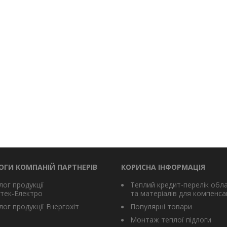
ОГИ КОМПАНІЙ ПАРТНЕРІВ
КОРИСНА ІНФОРМАЦІЯ
лог продукції
Теплий кредит-перелік обл
тек-Електро
та матеріалів для компенсац
ог продукції Енергохіт
Популярні товари
Монтаж теплої підлоги