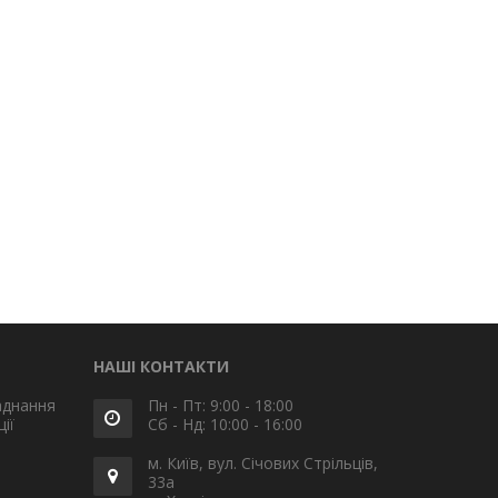
НАШІ КОНТАКТИ
аднання
Пн - Пт: 9:00 - 18:00
ії
Сб - Нд: 10:00 - 16:00
м. Київ, вул. Січових Стрільців,
33а