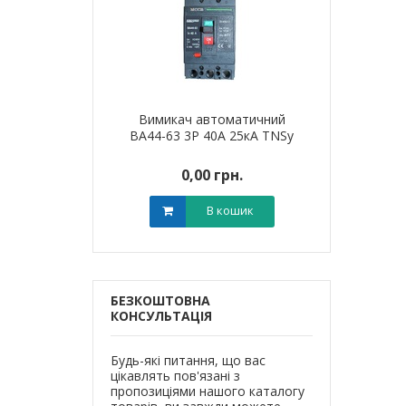
автоматичний
Вимикач автоматичний
Вимикач 
 63А 35кА TNSy
ВА44-63 3Р 40А 25кА TNSy
ВА44-125 3Р
0 грн.
0,00 грн.
0,0
В кошик
В кошик
БЕЗКОШТОВНА
КОНСУЛЬТАЦІЯ
Будь-які питання, що вас
цікавлять пов'язані з
пропозиціями нашого каталогу