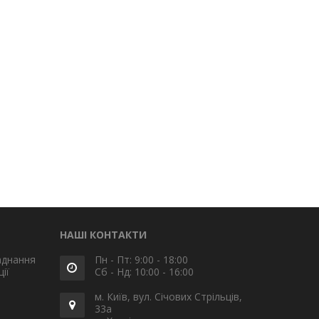
НАШІ КОНТАКТИ
аднання
Пн - Пт: 9:00 - 18:00
ії
Сб - Нд: 10:00 - 16:00
м. Київ, вул. Січових Стрільців,
33а