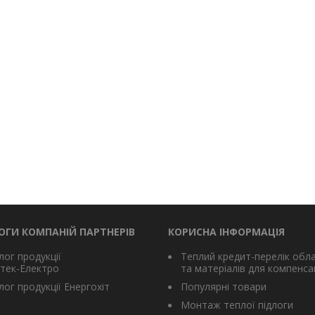
ОГИ КОМПАНІЙ ПАРТНЕРІВ
КОРИСНА ІНФОРМАЦІЯ
лог продукції
Теплий кредит-перелік обл
тек-Електро
та матеріалів для компенсац
ог продукції Енергохіт
Популярні товари
Монтаж теплої підлоги