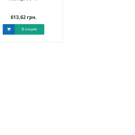
613,62 грн.
В кошик
я для кабелю
Наконечник штировий мідно-
Обплетенн
-12 LEE
алюмінієвий PBL 70 TAKEL
WPET
0 грн.
0,00 грн.
0,0
В кошик
В кошик