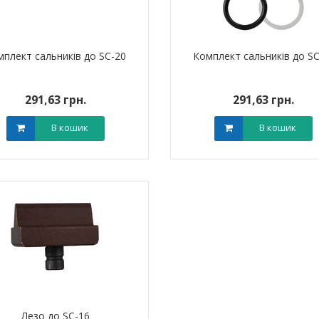
мплект сальників до SC-20
Комплект сальників до SC
291,63 грн.
291,63 грн.
ик NIK 2300
Лічильник NIK 2300
000.МC.11
AP6Т.2000.МC.11
В кошик
В кошик
арифний
двотарифний
рамований
запрограмований
,00 грн.
3 999,00 грн.
тровська обл)
,00 грн.
(Дніпропетровська обл)
3 799,00 грн.
В кошик
В кошик
Лезо до SC-16