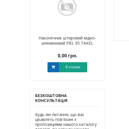
я для кабелю
Наконечник штировий мідно-
Обплетенн
T-6 LEE
алюмінієвий PBL 95 TAKEL
WPET
0 грн.
0,00 грн.
0,0
В кошик
В кошик
БЕЗКОШТОВНА
КОНСУЛЬТАЦІЯ
Будь-які питання, що вас
цікавлять пов'язані з
пропозиціями нашого каталогу