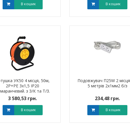
В кошик
В кошик
тушка УК50 4 місця, 50м,
Подовжувач П25W 2 місця
2Р+PЕ 3х1,5 IP20
5 метрів 2х1мм2 б/з
маранчевий. з З/К та Т/З.
3 580,53 грн.
234,48 грн.
В кошик
В кошик