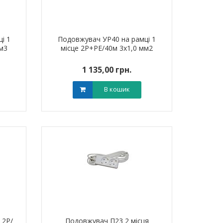
і 1
Подовжувач УР40 на рамці 1
м3
місце 2Р+PE/40м 3х1,0 мм2
1 135,00 грн.
В кошик
 2Р/
Подовжувач П23 2 місця