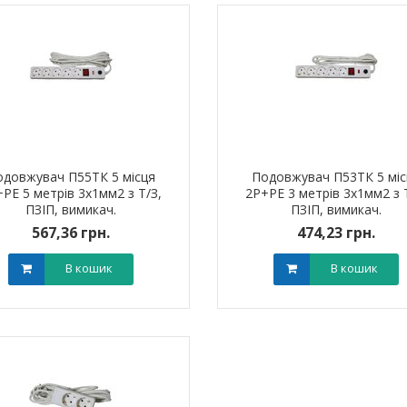
одовжувач П55ТК 5 місця
Подовжувач П53ТК 5 міс
РЕ 5 метрів 3х1мм2 з Т/З,
2Р+РЕ 3 метрів 3х1мм2 з 
ПЗІП, вимикач.
ПЗІП, вимикач.
567,36 грн.
474,23 грн.
В кошик
В кошик