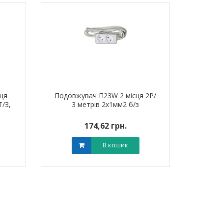
ця
Подовжувач П23W 2 місця 2Р/
Т/З,
3 метрів 2х1мм2 б/з
174,62 грн.
В кошик