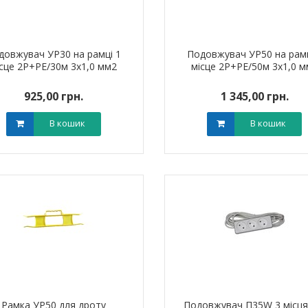
довжувач УР30 на рамці 1
Подовжувач УР50 на рамц
ісце 2Р+PE/30м 3х1,0 мм2
місце 2Р+PE/50м 3х1,0 м
925,00 грн.
1 345,00 грн.
ик NIK 2300
Лічильник NIK 2300
000.МC.11
AP6Т.2000.МC.11
В кошик
В кошик
арифний
двотарифний
рамований
запрограмований
,00 грн.
3 999,00 грн.
тровська обл)
,00 грн.
(Дніпропетровська обл)
3 799,00 грн.
В кошик
В кошик
Рамка УР50 для дроту
Подовжувач П35W 3 місця