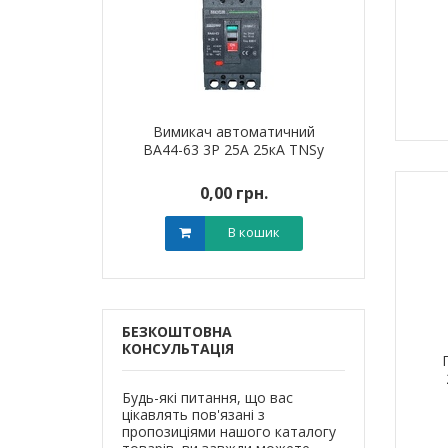
я для кабелю
Вимикач автоматичний
Наконечник 
T-6 LEE
ВА44-63 3Р 25А 25кА TNSy
алюмінієви
0 грн.
0,00 грн.
0,0
В кошик
В кошик
БЕЗКОШТОВНА
КОНСУЛЬТАЦІЯ
Будь-які питання, що вас
цікавлять пов'язані з
пропозиціями нашого каталогу