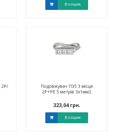
В кошик
 2Р/
Подовжувач П35 3 місця
2Р+РЕ 5 метрів 3х1мм2
323,04 грн.
В кошик