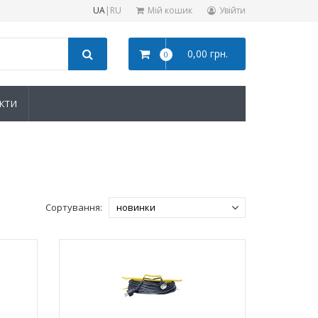
UA
|
RU
Мій кошик
Увійти
0,00 грн.
0
КТИ
Сортування: