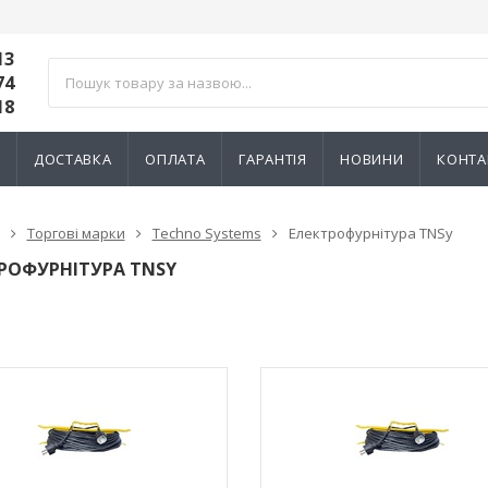
13
74
18
И
ДОСТАВКА
ОПЛАТА
ГАРАНТІЯ
НОВИНИ
КОНТА
Торгові марки
Techno Systems
Електрофурнітура TNSy
РОФУРНІТУРА TNSY