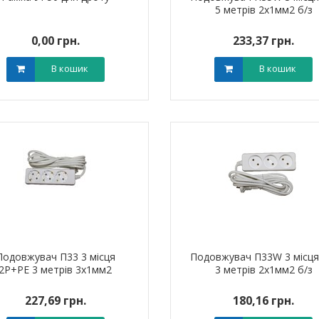
5 метрів 2х1мм2 б/з
0,00 грн.
233,37 грн.
В кошик
В кошик
штировий мідно-
Обплетення для кабелю
Наконечник ш
й PBL 95 TAKEL
WPET-12 LEE
алюмінієвий
0 грн.
0,00 грн.
0,0
В кошик
В кошик
Подовжувач П33 3 місця
Подовжувач П33W 3 місця
2Р+РЕ 3 метрів 3х1мм2
3 метрів 2х1мм2 б/з
227,69 грн.
180,16 грн.