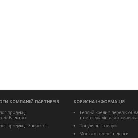
ОГИ КОМПАНІЙ ПАРТНЕРІВ
КОРИСНА ІНФОРМАЦІЯ
лог продукції
Теплий кредит-перелік обл
тек-Електро
та матеріалів для компенсац
ог продукції Енергохіт
Популярні товари
Монтаж теплої підлоги