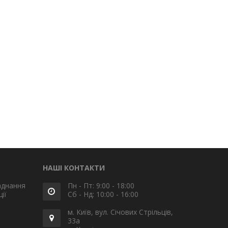
НАШІ КОНТАКТИ
аднання
Пн - Пт: 9:00 - 18:00
ії
Сб - Нд: 10:00 - 16:00
м. Київ, вул. Січових Стрільців,
33а