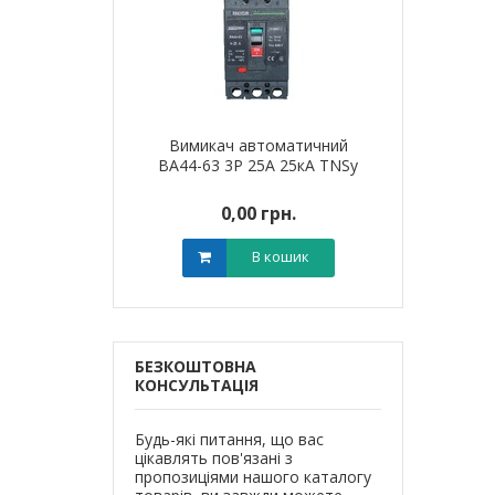
я для кабелю
Вимикач автоматичний
Наконечник 
T-6 LEE
ВА44-63 3Р 25А 25кА TNSy
алюмінієви
0 грн.
0,00 грн.
0,0
В кошик
В кошик
БЕЗКОШТОВНА
КОНСУЛЬТАЦІЯ
Будь-які питання, що вас
цікавлять пов'язані з
пропозиціями нашого каталогу