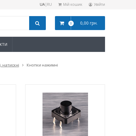
UA
|
RU
Мій кошик
Увійти
0,00 грн.
0
КТИ
, натискні
Кнопки нажимні