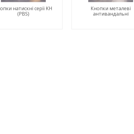
арифний
двотарифний
опки натискні серії KH
Кнопки металеві
рамований
запрограмований
,00 грн.
3 999,00 грн.
(PBS)
антивандальні
тровська обл)
,00 грн.
(Дніпропетровська обл)
3 799,00 грн.
В кошик
В кошик
я для кабелю
Наконечник штировий мідно-
Обплетенн
-12 LEE
алюмінієвий PBL 70 TAKEL
WPET