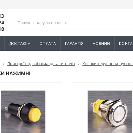
13
74
18
И
ДОСТАВКА
ОПЛАТА
ГАРАНТІЯ
НОВИНИ
КОНТА
Пристрої подачі команд та сигналів
Кнопки керування, пускові
КИ НАЖИМНІ
ик NIK 2300
Лічильник NIK 2300
000.МC.11
AP6Т.2000.МC.11