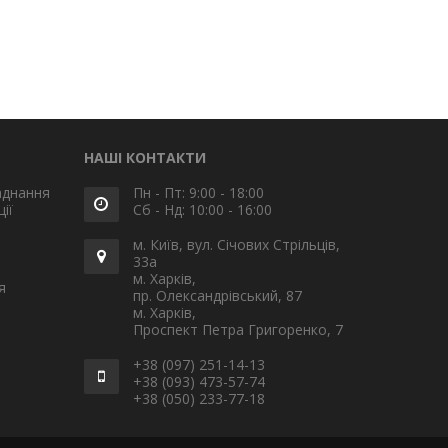
НАШІ КОНТАКТИ
аднання
Пн - Пт: 9:00 - 18:00
ії
Сб - Нд: 10:00 - 16:00
м. Київ, вул. Січових Стрільців,
33а
м. Харків,
я
пр. Олександрівський, 87
м. Харків,
Проспект Петра Григоренко, 7
+38 (097) 251-14-13
+38 (093) 473-57-74
+38 (050) 233-77-18