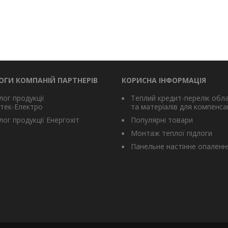
ОГИ КОМПАНІЙ ПАРТНЕРІВ
КОРИСНА ІНФОРМАЦІЯ
лог продукції
Теплий кредит-перелік обл
тек-Електро
та матеріалів для компенсац
ог продукції Енергохіт
Популярні товари
Монтаж теплої підлоги
Панельне настінне опаленн