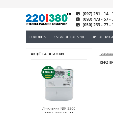
(097) 251 - 14 - 
(093) 473 - 57 - 
(050) 233 - 77 - 
ГОЛОВНА
КАТАЛОГ ТОВАРІВ
ВИРОБНИК
АКЦІЇ ТА ЗНИЖКИ
Головна
КНОП
ик NIK 2300
Лічильник NIK 2300
Лічильн
000.МC.11
AP6Т.2000.МC.11
AP6Т.2