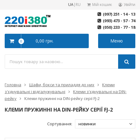
UA
|
RU
Мій кошик
Увійти
(097) 251 - 14 - 13
(093) 473 - 57 - 74
(050) 233 - 77 - 18
0,00 грн.
Меню
0
Головна
Шафи, бокси та приладдя до них
Клеми
з'єднувальні і відгалужувальні
Клеми з'єднувальні на DIN-
рейку
Клеми пружинні на DIN-рейку серії FJ-2
КЛЕМИ ПРУЖИННІ НА DIN-РЕЙКУ СЕРІЇ FJ-2
Сортування: