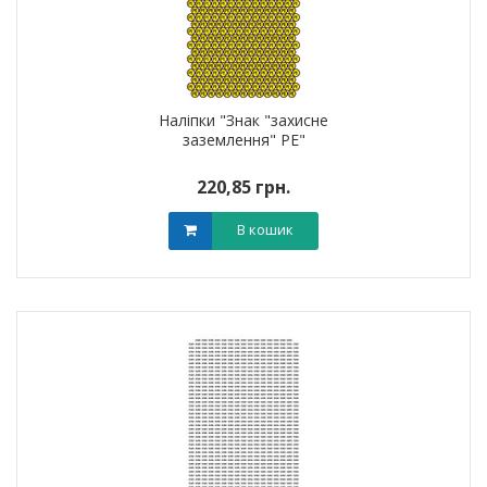
Наліпки "Знак "захисне
заземлення" PE"
220,85 грн.
В кошик