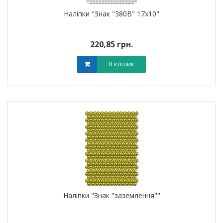
Наліпки "Знак "380В" 17х10"
220,85 грн.
В кошик
Наліпки "Знак "заземлення""