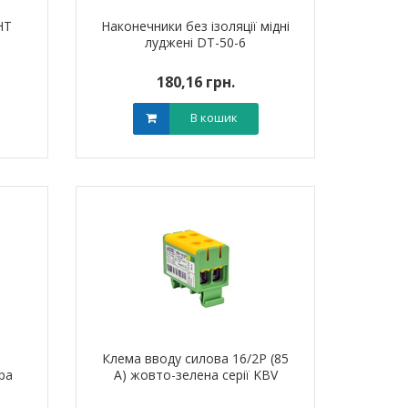
НТ
Наконечники без ізоляції мідні
)
луджені DТ-50-6
180,16 грн.
В кошик
Клема вводу силова 16/2Р (85
ра
А) жовто-зелена серії KBV