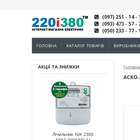
(097) 251 - 14 - 
(093) 473 - 57 - 
(050) 233 - 77 - 
ГОЛОВНА
КАТАЛОГ ТОВАРІВ
ВИРОБНИК
АКЦІЇ ТА ЗНИЖКИ
Головна
АСКО-
ик NIK 2300
Лічильник NIK 2300
Лічильн
000.МC.11
AP6Т.2000.МC.11
AP6Т.2