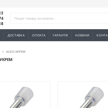
13
74
18
И
ДОСТАВКА
ОПЛАТА
ГАРАНТІЯ
НОВИНИ
КОНТА
АСКО-УКРЕМ
УКРЕМ
ик NIK 2300
Лічильник NIK 2300
000.МC.11
AP6Т.2000.МC.11