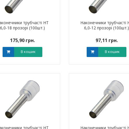
арифний
двотарифний
рамований
запрограмований
,00 грн.
3 999,00 грн.
тровська обл)
,00 грн.
(Дніпропетровська обл)
3 799,00 грн.
аконечники трубчасті НТ
Наконечники трубчасті 
В кошик
В кошик
6,0-18 прозорі (100шт.)
6,0-12 прозорі (100шт.
175,90 грн.
97,11 грн.
В кошик
В кошик
я для кабелю
Наконечник штировий мідно-
Обплетенн
-12 LEE
алюмінієвий PBL 70 TAKEL
WPET
аконечники трубчасті НТ
Наконечники трубчасті 