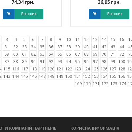
74,34 грн.
36,95 грн.
В кошик
В кошик
3
4
5
6
7
8
9
10
11
12
13
14
15
16
1
0
31
32
33
34
35
36
37
38
39
40
41
42
43
44
4
8
59
60
61
62
63
64
65
66
67
68
69
70
71
72
7
6
87
88
89
90
91
92
93
94
95
96
97
98
99
100
10
4
115
116
117
118
119
120
121
122
123
124
125
126
127
128
12
2
143
144
145
146
147
148
149
150
151
152
153
154
155
156
15
169
170
171
172
173
174
1
ОГИ КОМПАНІЙ ПАРТНЕРІВ
КОРИСНА ІНФОРМАЦІЯ