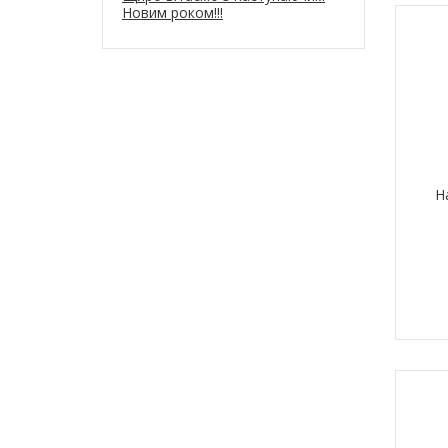
Новим роком!!!
Н