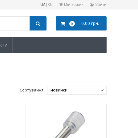
UA
|
RU
Мій кошик
Увійти
0,00 грн.
0
КТИ
Сортування: