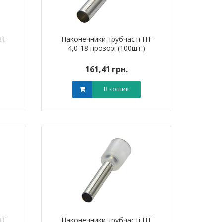
НТ
Наконечники трубчасті НТ
)
4,0-18 прозорі (100шт.)
161,41 грн.
В кошик
я для кабелю
Обплетення для кабелю
Обплетенн
-5 LEE
WPET-25 LEE
WPET
НТ
Наконечники трубчасті НТ