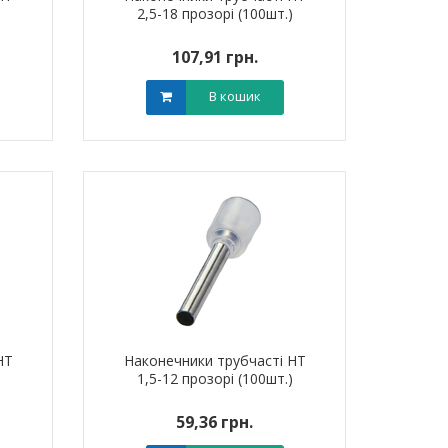
)
2,5-18 прозорі (100шт.)
0 грн.
0,00 грн.
0,0
107,91 грн.
В кошик
В кошик
В кошик
НТ
Наконечники трубчасті НТ
)
1,5-12 прозорі (100шт.)
59,36 грн.