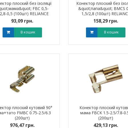
ектор плоский без ізоляції
Конектор плоский без ізол
quot;мама&quot; FBC 0,5-
&quot;папа&quot; BMCS 0
2,8-0,5 (100шт) RELIANCE
1,5/2,8 (100шт) RELIAN
93,09 грн.
158,29 грн.
В кошик
В кошик
ик NIK 2300
Лічильник NIK 2300
000.МC.11
AP6Т.2000.МC.11
арифний
двотарифний
рамований
запрограмований
,00 грн.
3 999,00 грн.
тровська обл)
,00 грн.
(Дніпропетровська обл)
3 799,00 грн.
В кошик
В кошик
ектор плоский кутовий 90°
Конектор плоский кутов
а+тато FМBC 0.75-2.5/6.3
мама FBCK 1.5-2.5/7.8-0.
(200шт)
(200шт)
976,47 грн.
429,13 грн.