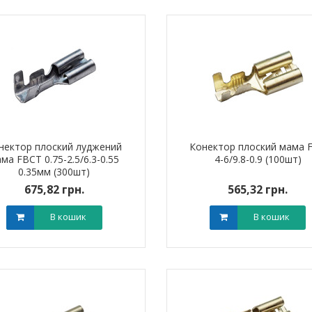
нектор плоский луджений
Конектор плоский мама 
ма FBCT 0.75-2.5/6.3-0.55
4-6/9.8-0.9 (100шт)
0.35мм (300шт)
675,82 грн.
565,32 грн.
В кошик
В кошик