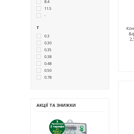
8.4
11.5
-
T
Кон
&q
0.3
2,
0.30
0.35
0.38
0.48
0.50
0.78
АКЦІЇ ТА ЗНИЖКИ