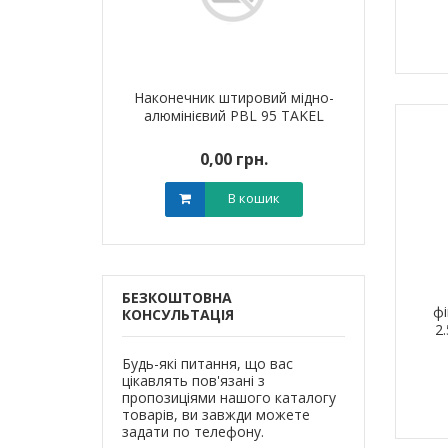
я для кабелю
Наконечник штировий мідно-
Обплетенн
T-6 LEE
алюмінієвий PBL 95 TAKEL
WPET
0 грн.
0,00 грн.
0,0
В кошик
В кошик
БЕЗКОШТОВНА
ф
КОНСУЛЬТАЦІЯ
2
Будь-які питання, що вас
цікавлять пов'язані з
пропозиціями нашого каталогу
товарів, ви завжди можете
задати по телефону.