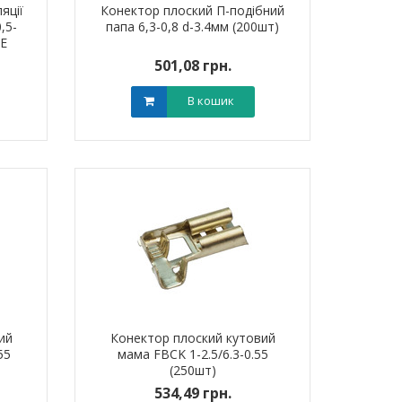
яції
Конектор плоский П-подібний
,5-
папа 6,3-0,8 d-3.4мм (200шт)
CE
501,08 грн.
В кошик
ий
Конектор плоский кутовий
55
мама FBCK 1-2.5/6.3-0.55
(250шт)
534,49 грн.