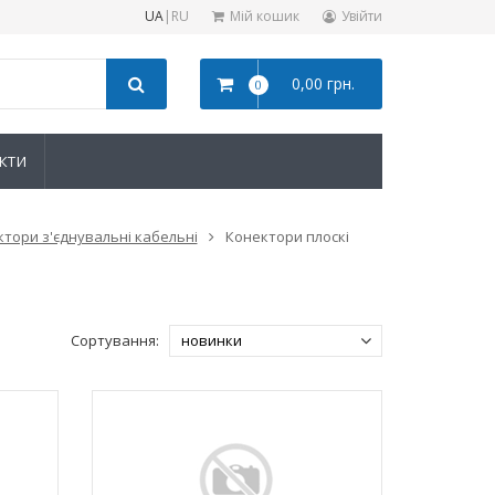
UA
|
RU
Мій кошик
Увійти
0,00 грн.
0
КТИ
тори з'єднувальні кабельні
Конектори плоскі
Сортування: