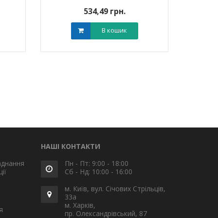
534,49 грн.
В кошик
НАШІ КОНТАКТИ
аднання
Пн - Пт: 9:00 - 18:00
ії
Сб - Нд: 10:00 - 16:00
м. Київ, вул. Січових Стрільців,
33а
м. Харків,
я
пр. Олександрівський, 87