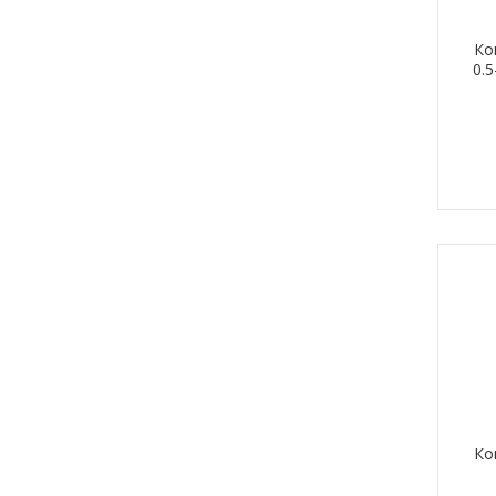
Ко
0.5
Ко