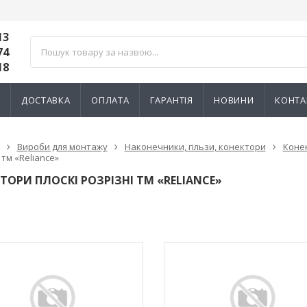
13
74
18
И
ДОСТАВКА
ОПЛАТА
ГАРАНТІЯ
НОВИНИ
КОНТА
Вироби для монтажу
Наконечники, гільзи, конектори
Конек
 тм «Reliance»
ТОРИ ПЛОСКІ РОЗРІЗНІ ТМ «RELIANCE»