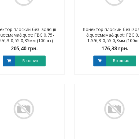
ектор плоский без ізоляції
Конектор плоский без ізол
uot;мама&quot; FBC 0,75-
&quot;мама&quot; FBC 0,
5/6,3-0,55 0,35мм (100шт)
1,5/6,3-0,55 0,3мм (100ш
RELIANCE
RELIANCE
205,40 грн.
176,38 грн.
В кошик
В кошик