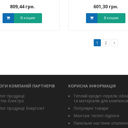
809,44 грн.
601,30 грн.
В кошик
В кошик
1
2
ОГИ КОМПАНІЙ ПАРТНЕРІВ
КОРИСНА ІНФОРМАЦІЯ
лог продукції
Теплий кредит-перелік обл
тек-Електро
та матеріалів для компенсац
ог продукції Енергохіт
Популярні товари
Монтаж теплої підлоги
Панельне настінне опаленн