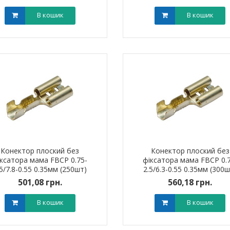
В кошик
В кошик
я для кабелю
Наконечник штировий мідно-
Обплетенн
-12 LEE
алюмінієвий PBL 70 TAKEL
WPET
0 грн.
0,00 грн.
0,0
В кошик
В кошик
Конектор плоский без
Конектор плоский без
іксатора мама FBCP 0.75-
фіксатора мама FBCP 0.7
.5/7.8-0.55 0.35мм (250шт)
2.5/6.3-0.55 0.35мм (300ш
501,08 грн.
560,18 грн.
В кошик
В кошик