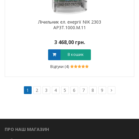
Лічильник ел. енергії NIK 2303
АР3Т.1000.М.11
3 468,00 грн.
В кошик
Відгуки (4)
1
2
3
4
5
6
7
8
9
ПРО НАШ МАГАЗИН