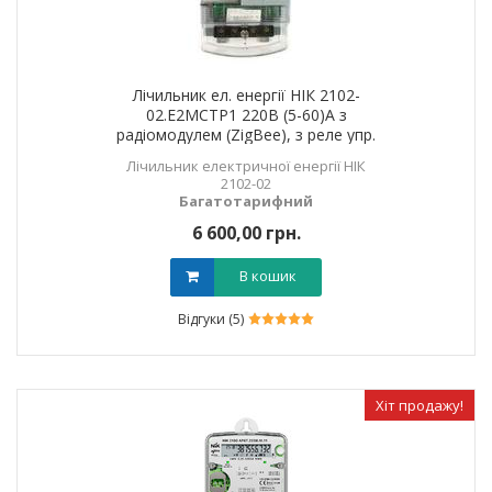
Лічильник ел. енергії НІК 2102-
02.Е2МCТР1 220В (5-60)А з
радіомодулем (ZigBee), з реле упр.
навантаженням
Лічильник електричної енергії НІК
2102-02
Багатотарифний
6 600,00 грн.
В кошик
Відгуки (5)
Хіт продажу!