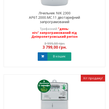
Лічильник NIK 2300
AP6Т.2000.МC.11 двотарифний
запрограмований
(Дніпропетровська обл)
Трифазний
"день-
ніч" запрограмований під
Дніпропетровський регіон
3 999,00 грн.
3 799,00 грн.
В кошик
Хіт продажу!