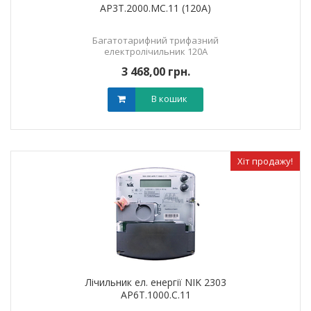
AP3Т.2000.МC.11 (120А)
Багатотарифний трифазний
електролічильник 120А
3 468,00 грн.
В кошик
Хіт продажу!
Лічильник ел. енергії NIK 2303
АР6Т.1000.С.11