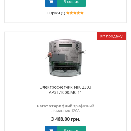
В кошик
Відгуки (1)
Хіт продажу!
Электросчетчик NIK 2303
АР3Т.1000.МС.11
Багатотарифний
трифазний
лічильник 120А
3 468,00 грн.
В кошик