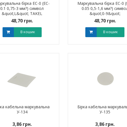
ркувальна бірка ЕС-0 (EC-
Маркувальна бірка ЕС-0 (
0.1 0,75-3 мм?) символ
0.05 0,5-1,6 мм?) симво
&quot;L&quot; TAKEL
&quot;0-9&quot;
48,70 грн.
48,70 грн.
В кошик
В кошик
штировий мідно-
Обплетення для кабелю
Наконечник ш
й PBL 95 TAKEL
WPET-12 LEE
алюмінієвий
0 грн.
0,00 грн.
0,0
В кошик
В кошик
рка кабельна маркувальна
Бірка кабельна маркувал
У-134
У-135
3,86 грн.
3,86 грн.