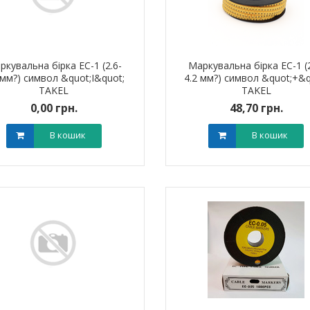
ркувальна бірка ЕС-1 (2.6-
Маркувальна бірка ЕС-1 (2
 мм?) символ &quot;I&quot;
4.2 мм?) символ &quot;+&q
TAKEL
TAKEL
0,00 грн.
48,70 грн.
В кошик
В кошик
ик NIK 2300
Лічильник NIK 2300
000.МC.11
AP6Т.2000.МC.11
арифний
двотарифний
рамований
запрограмований
,00 грн.
3 999,00 грн.
тровська обл)
,00 грн.
(Дніпропетровська обл)
3 799,00 грн.
В кошик
В кошик