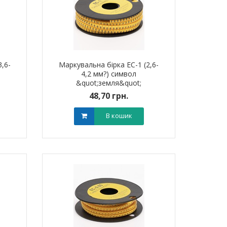
,6-
Маркувальна бірка ЕС-1 (2,6-
4,2 мм?) символ
&quot;земля&quot;
48,70 грн.
В кошик