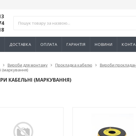
13
74
18
И
ДОСТАВКА
ОПЛАТА
ГАРАНТІЯ
НОВИНИ
КОНТА
Вироби для монтажу
Прокладка кабелю
Вироби прокладанн
і (маркування)
РИ КАБЕЛЬНІ (МАРКУВАННЯ)