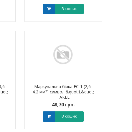
В кошик
,6-
Маркувальна бірка ЕС-1 (2,6-
uot;
4,2 мм?) символ &quot;L&quot;
TAKEL
48,70 грн.
В кошик