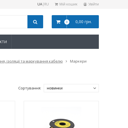
UA
|
RU
Мій кошик
Увійти
0,00 грн.
0
КТИ
я, iзоляції та маркування кабелю
Маркери
Сортування: