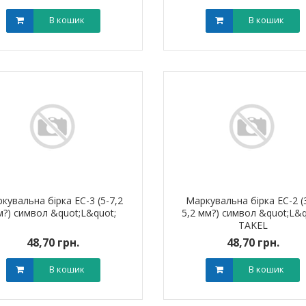
В кошик
В кошик
кувальна бірка ЕС-3 (5-7,2
Маркувальна бірка ЕС-2 (3
м?) символ &quot;L&quot;
5,2 мм?) символ &quot;L&q
TAKEL
48,70 грн.
48,70 грн.
В кошик
В кошик