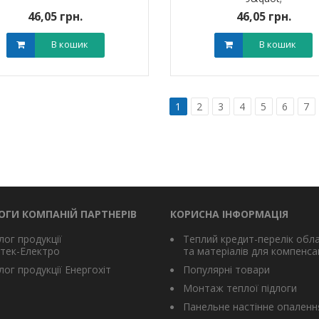
46,05 грн.
46,05 грн.
В кошик
В кошик
1
2
3
4
5
6
7
ОГИ КОМПАНІЙ ПАРТНЕРІВ
КОРИСНА ІНФОРМАЦІЯ
лог продукції
Теплий кредит-перелік обл
тек-Електро
та матеріалів для компенсац
ог продукції Енергохіт
Популярні товари
Монтаж теплої підлоги
Панельне настінне опаленн