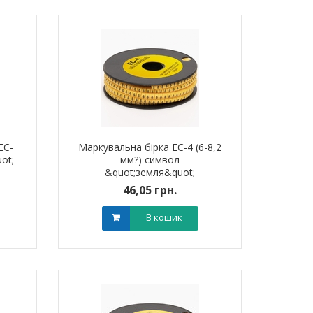
EC-
Маркувальна бірка ЕС-4 (6-8,2
ot;-
мм?) символ
&quot;земля&quot;
46,05 грн.
В кошик