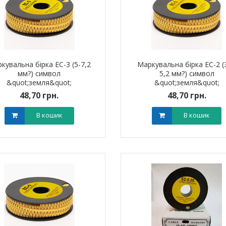
кувальна бірка ЕС-3 (5-7,2
Маркувальна бірка ЕС-2 (3
мм?) символ
5,2 мм?) символ
&quot;земля&quot;
&quot;земля&quot;
48,70 грн.
48,70 грн.
В кошик
В кошик