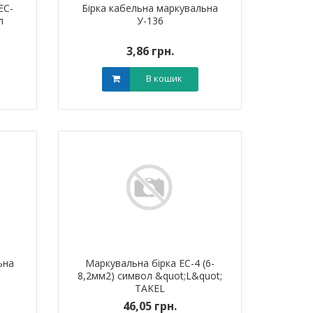
EC-
Бірка кабельна маркувальна
л
У-136
3,86 грн.
В кошик
тировий мідно-
Обплетення для кабелю
Обплетенн
 PBL 70 TAKEL
WPET-5 LEE
WPET
0 грн.
0,00 грн.
0,0
В кошик
В кошик
ьна
Маркувальна бірка ЕС-4 (6-
8,2мм2) символ &quot;L&quot;
TAKEL
46,05 грн.