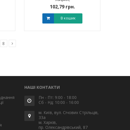
102,79 грн.
В кошик
8
НАШІ КОНТАКТИ
аднання
Пн - Пт: 9:00 - 18:00
ії
Сб - Нд: 10:00 - 16:00
м. Київ, вул. Січових Стрільців,
33а
м. Харків,
я
пр. Олександрівський, 87