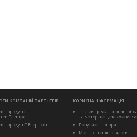
ОГИ КОМПАНІЙ ПАРТНЕРІВ
КОРИСНА ІНФОРМАЦІЯ
лог продукції
Теплий кредит-перелік обл
тек-Електро
та матеріалів для компенсац
ог продукції Енергохіт
Популярні товари
Монтаж теплої підлоги