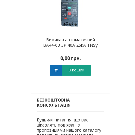
автоматичний
Вимикач автоматичний
Вимикач 
 63А 35кА TNSy
ВА44-63 3Р 40А 25кА TNSy
ВА44-125 3Р
0 грн.
0,00 грн.
0,0
В кошик
В кошик
БЕЗКОШТОВНА
КОНСУЛЬТАЦІЯ
Будь-які питання, що вас
цікавлять пов'язані з
пропозиціями нашого каталогу