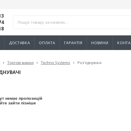
13
74
18
И
ДОСТАВКА
ОПЛАТА
ГАРАНТІЯ
НОВИНИ
КОНТА
Торгові марки
Techno Systems
Роз'єднувачі
ДНУВАЧІ
ут немає пропозицій
йте зайти пізніше