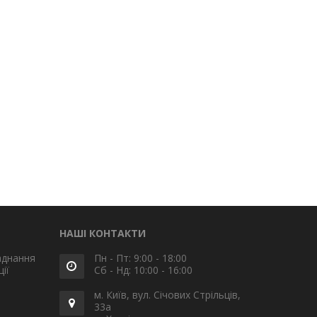
НАШІ КОНТАКТИ
аднання
Пн - Пт: 9:00 - 18:00
ії
Сб - Нд: 10:00 - 16:00
м. Київ, вул. Січових Стрільців,
33а