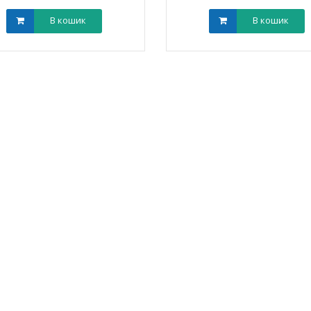
В кошик
В кошик
ик NIK 2300
Лічильник NIK 2300
000.МC.11
AP6Т.2000.МC.11
арифний
двотарифний