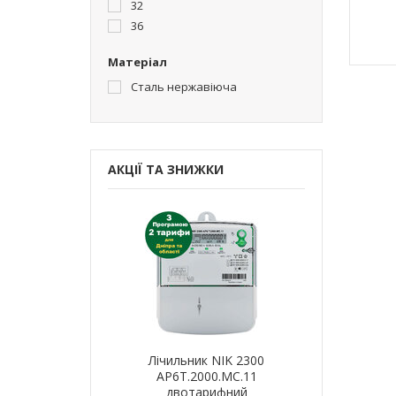
32
36
Матеріал
Сталь нержавіюча
АКЦІЇ ТА ЗНИЖКИ
ик NIK 2300
Лічильник NIK 2300
Лічильн
000.МC.11
AP6Т.2000.МC.11
AP6Т.2
арифний
двотарифний
двот