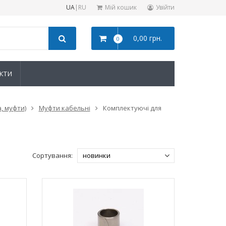
UA
|
RU
Мій кошик
Увійти
0,00 грн.
0
КТИ
, муфти)
Муфти кабельні
Комплектуючі для
Сортування: