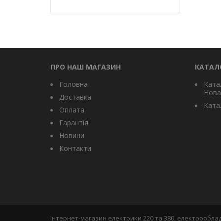
ПРО НАШ МАГАЗИН
КАТАЛ
Головна
Ката
Нова
Доставка
Катал
Оплата
Гарантія
Новини
Контакти
Інтернет-магазин електрики 220 та 380, електрооблад