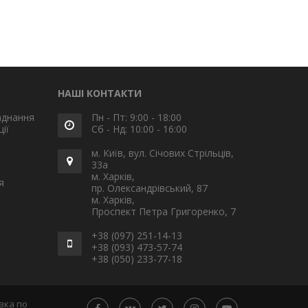
НАШІ КОНТАКТИ
аднання
Пн - Пт: 9:00 - 18:00
ії
Сб - Нд: 10:00 - 16:00
м. Київ, вул. Січових Стрільців,
33а
м. Харків,
я
пр. Олександрівський, 87
м. Харків,
Проспект Петра Григоренко, 7
+38 (097) 251-14-13
+38 (093) 473-57-74
+38 (050) 233-77-18
вка по