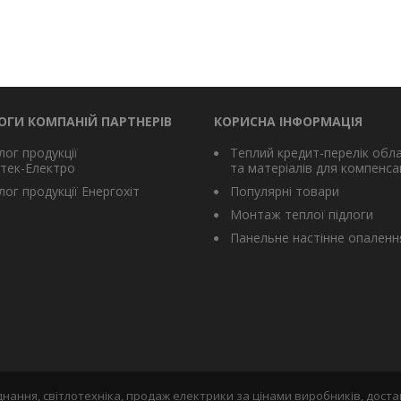
ОГИ КОМПАНІЙ ПАРТНЕРІВ
КОРИСНА ІНФОРМАЦІЯ
лог продукції
Теплий кредит-перелік обл
тек-Електро
та матеріалів для компенсац
ог продукції Енергохіт
Популярні товари
Монтаж теплої підлоги
Панельне настінне опаленн
нання, світлотехніка, продаж електрики за цінами виробників, доста