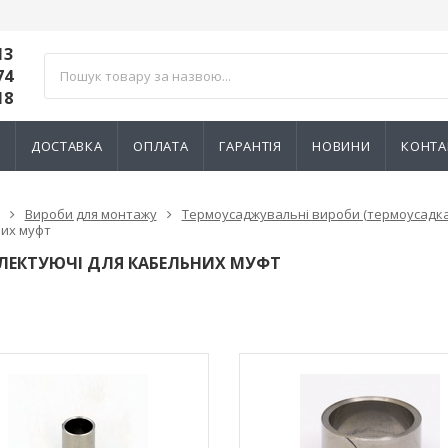
13
74
18
И
ДОСТАВКА
ОПЛАТА
ГАРАНТІЯ
НОВИНИ
КОНТА
Вироби для монтажу
Термоусаджувальні вироби (термоусадка
их муфт
ЛЕКТУЮЧІ ДЛЯ КАБЕЛЬНИХ МУФТ