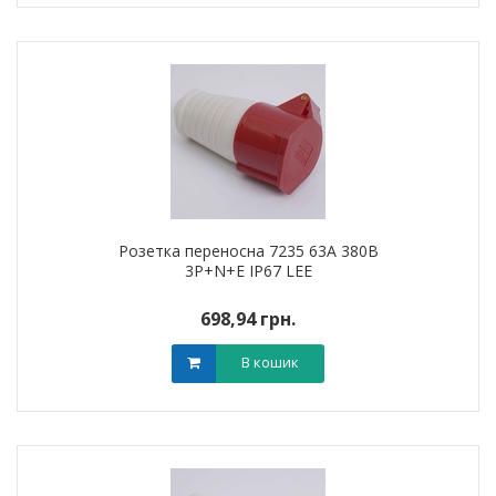
Розетка переносна 7235 63А 380В
3Р+N+Е IP67 LEE
698,94 грн.
В кошик