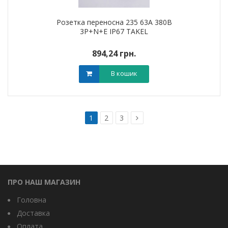
Розетка переносна 235 63А 380В
3Р+N+Е IP67 TAKEL
894,24 грн.
В кошик
1
2
3
ПРО НАШ МАГАЗИН
Головна
Доставка
Оплата