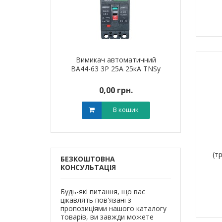
я для кабелю
Вимикач автоматичний
Наконечник 
T-6 LEE
ВА44-63 3Р 25А 25кА TNSy
алюмінієви
0 грн.
0,00 грн.
0,0
В кошик
В кошик
(т
БЕЗКОШТОВНА
КОНСУЛЬТАЦІЯ
Будь-які питання, що вас
цікавлять пов'язані з
пропозиціями нашого каталогу
товарів, ви завжди можете