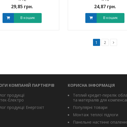
29,85 грн.
24,87 грн.
В кошик
В кошик
1
2
ОГИ КОМПАНІЙ ПАРТНЕРІВ
КОРИСНА ІНФОРМАЦІЯ
лог продукції
Теплий кредит-перелік обл
тек-Електро
та матеріалів для компенсац
ог продукції Енергохіт
Популярні товари
Монтаж теплої підлоги
Панельне настінне опаленн