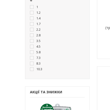
d
1
1.2
1.4
1.7
(т
2.2
2.8
3.5
4.5
5.8
7.3
8.3
10.3
АКЦІЇ ТА ЗНИЖКИ