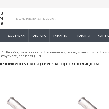
13
74
18
И
ДОСТАВКА
ОПЛАТА
ГАРАНТІЯ
НОВИНИ
КОНТА
Вироби для монтажу
Наконечники, гільзи, конектори
Нако
 (трубчасті) без ізоляції EN
ЕЧНИКИ ВТУЛКОВІ (ТРУБЧАСТІ) БЕЗ ІЗОЛЯЦІЇ EN