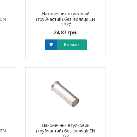
й
Наконечник втулковий
 EN
(трубчастий) без ізоляції EN
1.5/7
24,87 грн.
В кошик
й
Наконечник втулковий
 EN
(трубчастий) без ізоляції EN
1/8