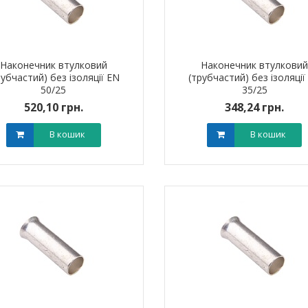
Наконечник втулковий
Наконечник втулкови
рубчастий) без ізоляції EN
(трубчастий) без ізоляції
50/25
35/25
520,10 грн.
348,24 грн.
В кошик
В кошик