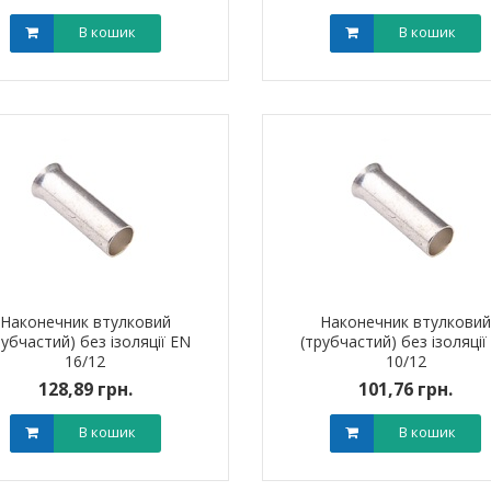
В кошик
В кошик
штировий мідно-
Обплетення для кабелю
Наконечник ш
й PBL 95 TAKEL
WPET-12 LEE
алюмінієвий
0 грн.
0,00 грн.
0,0
В кошик
В кошик
Наконечник втулковий
Наконечник втулкови
рубчастий) без ізоляції EN
(трубчастий) без ізоляції
16/12
10/12
128,89 грн.
101,76 грн.
В кошик
В кошик