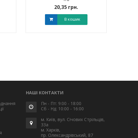
20,35 грн.
В кошик
НАШІ КОНТАКТИ
аднання
Пн - Пт: 9:00 - 18:00
ії
Сб - Нд: 10:00 - 16:00
м. Київ, вул. Січових Стрільців,
33а
м. Харків,
я
пр. Олександрівський, 87