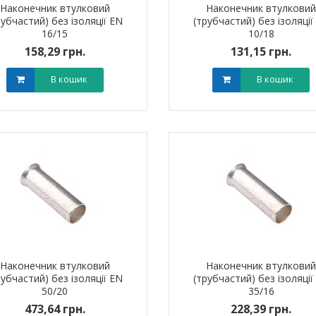
Наконечник втулковий
Наконечник втулкови
рубчастий) без ізоляції EN
(трубчастий) без ізоляції
16/15
10/18
158,29 грн.
131,15 грн.
В кошик
В кошик
ик NIK 2300
Лічильник NIK 2300
000.МC.11
AP6Т.2000.МC.11
арифний
двотарифний
рамований
запрограмований
,00 грн.
3 999,00 грн.
тровська обл)
,00 грн.
(Дніпропетровська обл)
3 799,00 грн.
В кошик
В кошик
Наконечник втулковий
Наконечник втулкови
рубчастий) без ізоляції EN
(трубчастий) без ізоляції
50/20
35/16
473,64 грн.
228,39 грн.