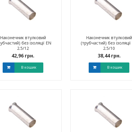
Наконечник втулковий
Наконечник втулкови
рубчастий) без ізоляції EN
(трубчастий) без ізоляції
2.5/12
2.5/10
42,96 грн.
38,44 грн.
В кошик
В кошик