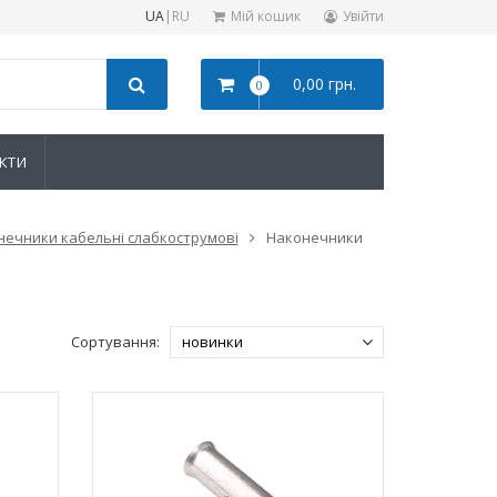
UA
|
RU
Мій кошик
Увійти
0,00 грн.
0
КТИ
нечники кабельні слабкострумові
Наконечники
Сортування: