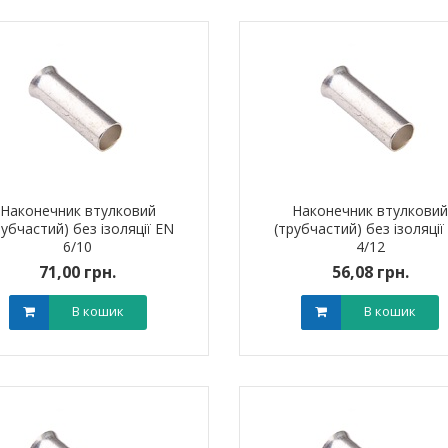
Наконечник втулковий
Наконечник втулкови
рубчастий) без ізоляції EN
(трубчастий) без ізоляції
6/10
4/12
71,00 грн.
56,08 грн.
В кошик
В кошик