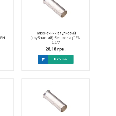
й
Наконечник втулковий
 EN
(трубчастий) без ізоляції EN
2.5/7
28,18 грн.
В кошик