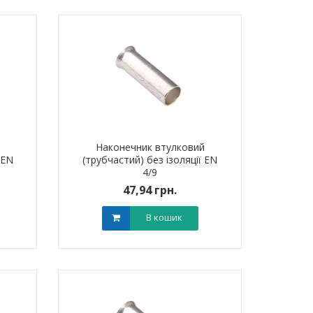
й
Наконечник втулковий
 EN
(трубчастий) без ізоляції EN
4/9
47,94 грн.
В кошик