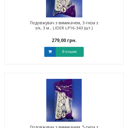
Подовжувач з вимикачем, 3-гніза з
з/к, 3 м , LIDER LP16-343 (шт.)
279,00 грн.
В кошик
Подовжувач з вимикачем, 5-гніза з