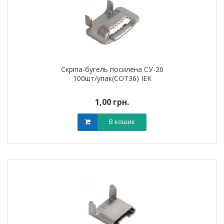
Скріпа-бугель посилена СУ-20
100шт/упак(COT36) ІЕК
1,00 грн.
В кошик