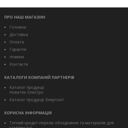
ПРО НАШ МАГАЗИН
Головна
Доставка
Оплата
Гарантія
Новини
Контакти
КАТАЛОГИ КОМПАНІЙ ПАРТНЕРІВ
Каталог продукції
Новатек-Електро
Каталог продукції Енергохіт
КОРИСНА ІНФОРМАЦІЯ
Теплий кредит-перелік обладнання та матеріалів для
компенсації