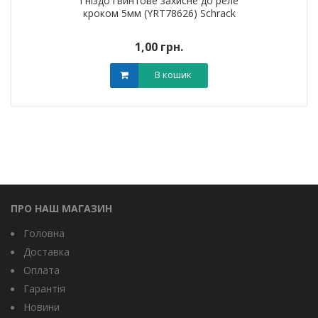
Гніздо гвинтове захисне до реле
кроком 5мм (YRT78626) Schrack
1,00 грн.
В кошик
ПРО НАШ МАГАЗИН
Головна
Доставка
Оплата
Гарантія
Новини