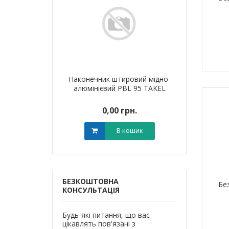
я для кабелю
Наконечник штировий мідно-
Обплетенн
T-6 LEE
алюмінієвий PBL 95 TAKEL
WPET
0 грн.
0,00 грн.
0,0
В кошик
В кошик
БЕЗКОШТОВНА
Бе
КОНСУЛЬТАЦІЯ
Будь-які питання, що вас
цікавлять пов'язані з