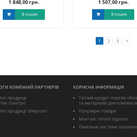
1 848,00 грн.
1 507,00 грн.
В кошик
В кошик
1
2
3
ОГИ КОМПАНІЙ ПАРТНЕРІВ
КОРИСНА ІНФОРМАЦІЯ
лог продукції
Теплий кредит-перелік обл
тек-Електро
та матеріалів для компенсац
ог продукції Енергохіт
Популярні товари
Монтаж теплої підлоги
Панельне настінне опаленн