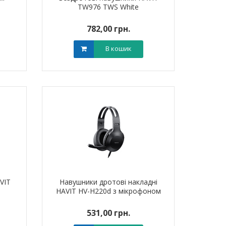
TW976 TWS White
782,00 грн.
В кошик
я для кабелю
Обплетення для кабелю
Обплетенн
-5 LEE
WPET-25 LEE
WPET
0 грн.
0,00 грн.
0,0
В кошик
В кошик
VIT
Навушники дротові накладні
HAVIT HV-H220d з мікрофоном
531,00 грн.