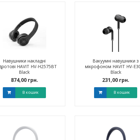
Навушники накладні
Вакуумні навушники з
дротові HAVIT HV-H2575BT
мікрофоном HAVIT HV-E3
Black
Black
874,00 грн.
231,00 грн.
В кошик
В кошик