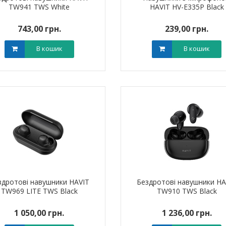
TW941 TWS White
HAVIT HV-E335P Black
743,00 грн.
239,00 грн.
В кошик
В кошик
я для кабелю
Наконечник штировий мідно-
Обплетенн
-12 LEE
алюмінієвий PBL 70 TAKEL
WPET
0 грн.
0,00 грн.
0,0
В кошик
В кошик
здротові навушники HAVIT
Бездротові навушники HA
TW969 LITE TWS Black
TW910 TWS Black
1 050,00 грн.
1 236,00 грн.