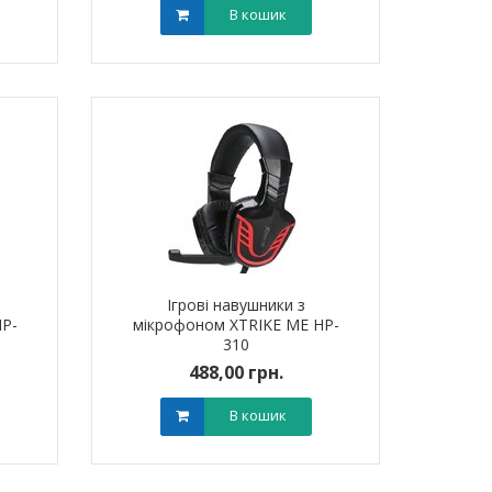
В кошик
Ігрові навушники з
HP-
мікрофоном XTRIKE ME HP-
310
488,00 грн.
В кошик