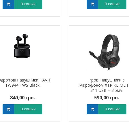
В кошик
В кошик
здротові навушники HAVIT
Ігрові навушники з
TW944 TWS Black
мікрофоном XTRIKE ME 
311 USB + 3.5мм
840,00 грн.
590,00 грн.
В кошик
В кошик