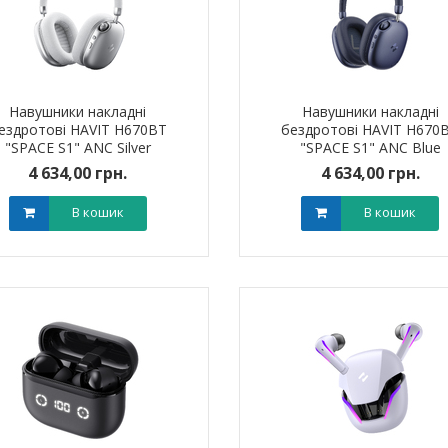
Навушники накладні
Навушники накладні
ездротові HAVIT H670BT
бездротові HAVIT H670
"SPACE S1" ANC Silver
"SPACE S1" ANC Blue
4 634,00 грн.
4 634,00 грн.
В кошик
В кошик