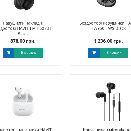
Навушники накладні
Бездротові навушники HA
здротові HAVIT HV-H607BT
TW950 TWS Black
Black
878,00 грн.
1 236,00 грн.
ик NIK 2300
Лічильник NIK 2300
В кошик
В кошик
000.МC.11
AP6Т.2000.МC.11
арифний
двотарифний
рамований
запрограмований
,00 грн.
3 999,00 грн.
тровська обл)
,00 грн.
(Дніпропетровська обл)
3 799,00 грн.
В кошик
В кошик
здротові навушники HAVIT
Навушники з мікрофон