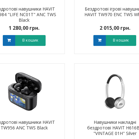
здротові навушники HAVIT
Бездротові ігрові навушн
84 "LIFE NC01T" ANC TWS
HAVIT TW970 ENC TWS Wh
Black
1 280,00 грн.
2 015,00 грн.
В кошик
В кошик
здротові навушники HAVIT
Навушники накладні
TW956 ANC TWS Black
бездротові HAVIT H616
"VINTAGE 01H" Silver