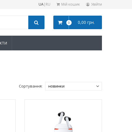
UA
|
RU
Мій кошик
Увійти
0,00 грн.
0
КТИ
Сортування: