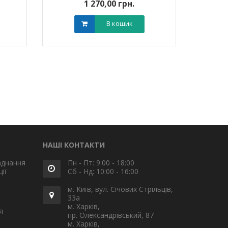
1 270,00 грн.
В кошик
НАШІ КОНТАКТИ
аднання
Пн - Пт: 9:00 - 18:00
ії
Сб - Нд: 10:00 - 16:00
м. Київ, вул. Січових Стрільців,
33а
м. Харків,
я
пр. Олександрівський, 87
м. Харків,