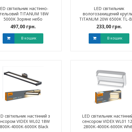
ED світильник настінно-
LED світильник
тельовий TITANUM 18W
вологозахищений кругл
5000K Зоряне небо
TITANUM 20W 6500K TL-B
206
497,00 грн.
233,00 грн.
В кошик
В кошик
D світильник настінний з
LED світильник настінни
енсором VIDEX WL02 18W
сенсором VIDEX WL01 1
800K-4000K-6000K Black
2800K-4000K-6000K Whi