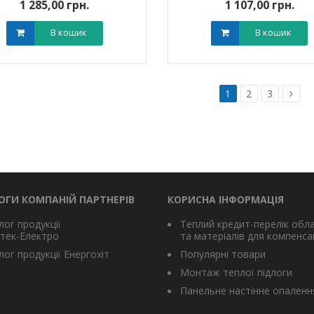
1 285,00 грн.
1 107,00 грн.
В кошик
В кошик
1
2
3
ОГИ КОМПАНІЙ ПАРТНЕРІВ
КОРИСНА ІНФОРМАЦІЯ
лог продукції
Теплий кредит-перелік обл
тек-Електро
та матеріалів для компенсац
ог продукції Енергохіт
Популярні товари
Монтаж теплої підлоги
Панельне настінне опаленн