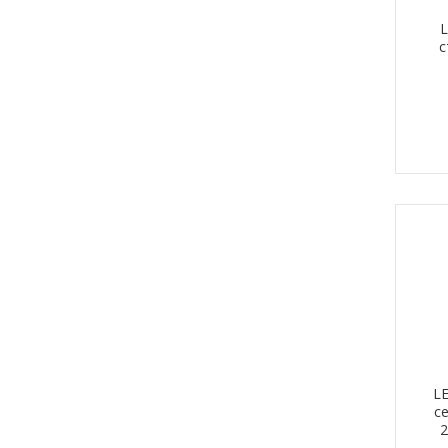
L
с
LE
с
2