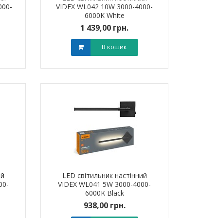
000-
VIDEX WL042 10W 3000-4000-
6000K White
1 439,00 грн.
В кошик
я для кабелю
Обплетення для кабелю
Обплетенн
-5 LEE
WPET-25 LEE
WPET
0 грн.
0,00 грн.
0,0
В кошик
В кошик
ий
LED світильник настінний
00-
VIDEX WL041 5W 3000-4000-
6000K Black
938,00 грн.