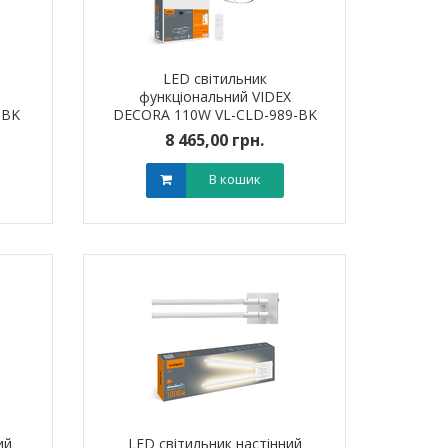
LED світильник
функціональний VIDEX
-BK
DECORA 110W VL-CLD-989-BK
8 465,00 грн.
В кошик
ий
LED світильник настінний