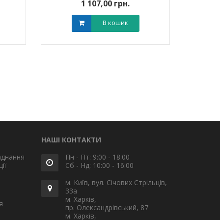
1 107,00 грн.
В кошик
НАШІ КОНТАКТИ
аднання
Пн - Пт: 9:00 - 18:00
ії
Сб - Нд: 10:00 - 16:00
м. Київ, вул. Січових Стрільців,
33а
м. Харків,
я
пр. Олександрівський, 87
м. Харків,