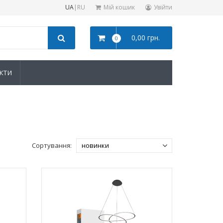
UA
|
RU
Мій кошик
Увійти
0,00 грн.
0
КТИ
Сортування: