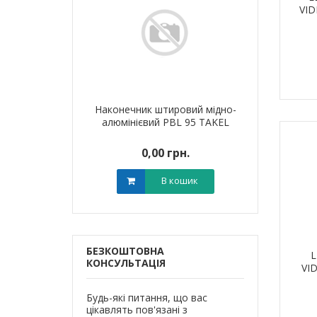
VID
я для кабелю
Наконечник штировий мідно-
Обплетенн
T-6 LEE
алюмінієвий PBL 95 TAKEL
WPET
0 грн.
0,00 грн.
0,0
В кошик
В кошик
БЕЗКОШТОВНА
L
КОНСУЛЬТАЦІЯ
VI
Будь-які питання, що вас
цікавлять пов'язані з