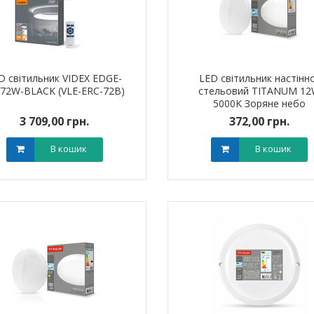
D світильник VIDEX EDGE-
LED світильник настінн
-72W-BLACK (VLE-ERC-72B)
стельовий TITANUM 1
5000K Зоряне небо
3 709,00 грн.
372,00 грн.
В кошик
В кошик