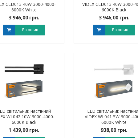
EX CLD013 40W 3000-4000-
VIDEX CLD013 40W 3000-4
6000K White
6000K Black
3 946,00 грн.
3 946,00 грн.
В кошик
В кошик
я для кабелю
Наконечник штировий мідно-
Обплетенн
-12 LEE
алюмінієвий PBL 70 TAKEL
WPET
0 грн.
0,00 грн.
0,0
В кошик
В кошик
ED світильник настінний
LED світильник настінн
DEX WL042 10W 3000-4000-
VIDEX WL041 5W 3000-40
6000K Black
6000K White
1 439,00 грн.
938,00 грн.