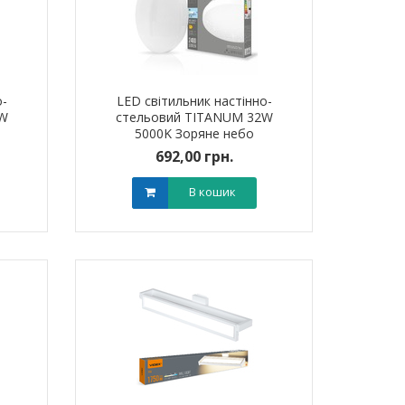
о-
LED світильник настінно-
2W
стельовий TITANUM 32W
5000K Зоряне небо
692,00 грн.
В кошик