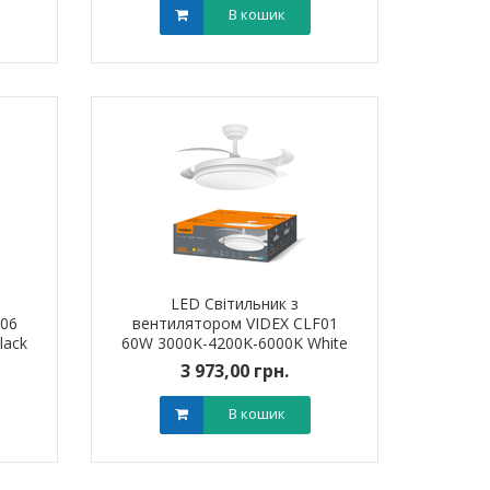
В кошик
LED Світильник з
F06
вентилятором VIDEX CLF01
lack
60W 3000K-4200K-6000K White
3 973,00 грн.
В кошик