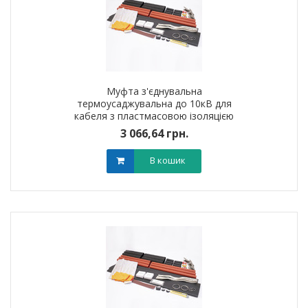
Муфта з'єднувальна
термоусаджувальна до 10кВ для
кабеля з пластмасовою iзоляцiєю
3ПСт10 (70-120мм?) без
3 066,64 грн.
наконечників
В кошик