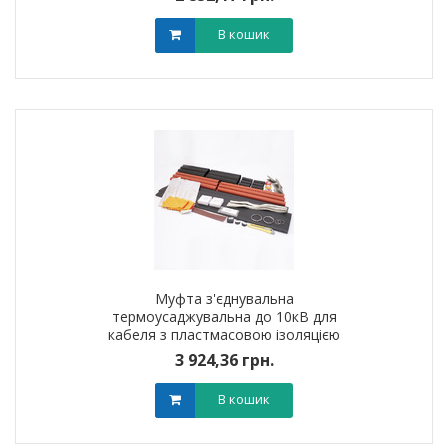
наконечників
В кошик
Муфта з'єднувальна
термоусаджувальна до 10кВ для
кабеля з пластмасовою iзоляцiєю
3ПСт10 (300-400мм?) без
3 924,36 грн.
наконечників
В кошик