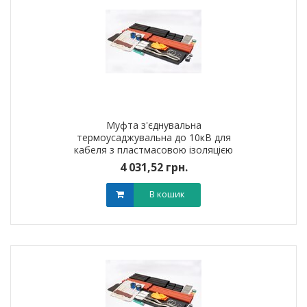
Муфта з'єднувальна
термоусаджувальна до 10кВ для
кабеля з пластмасовою iзоляцiєю
4ПСт10 (300-400мм?) без
4 031,52 грн.
наконечників
В кошик