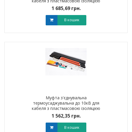
кабеля з пластмасовою iзоляцiєю
1ПСт10 (300-400мм?) без
1 685,69 грн.
наконечників
В кошик
Муфта з'єднувальна
термоусаджувальна до 10кВ для
кабеля з пластмасовою iзоляцiєю
1ПСт10 (150-240мм?) без
1 562,35 грн.
наконечників
В кошик