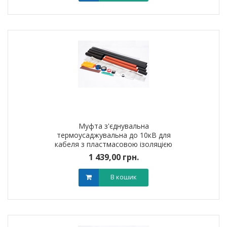
Муфта з'єднувальна
термоусаджувальна до 10кВ для
кабеля з пластмасовою iзоляцiєю
1ПСт10 (70-120мм?) без
1 439,00 грн.
наконечників
В кошик