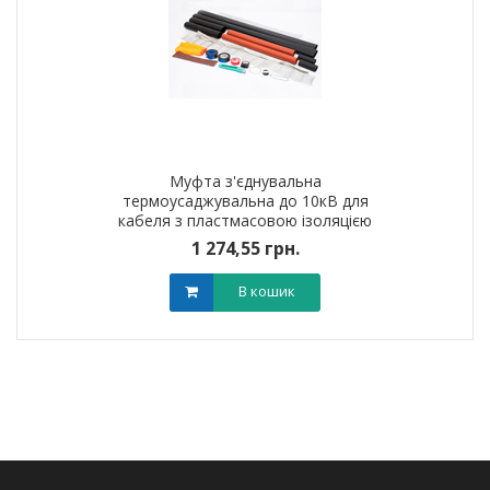
Муфта з'єднувальна
термоусаджувальна до 10кВ для
кабеля з пластмасовою iзоляцiєю
1ПСт10 (25-50мм?) без
1 274,55 грн.
наконечників
В кошик