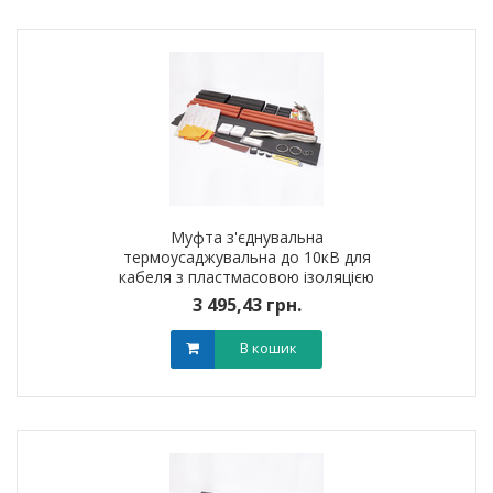
Муфта з'єднувальна
термоусаджувальна до 10кВ для
кабеля з пластмасовою iзоляцiєю
3ПСт10 (150-240мм?) без
3 495,43 грн.
наконечників
В кошик