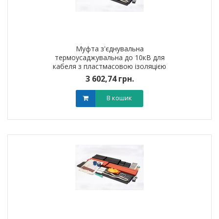
Муфта з'єднувальна
термоусаджувальна до 10кВ для
кабеля з пластмасовою iзоляцiєю
4ПСт10 (150-240мм?) без
3 602,74 грн.
наконечників
В кошик