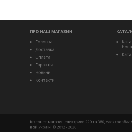
ПРО НАШ МАГАЗИН
КАТАЛ
Головна
Ката
Нова
Доставка
Катал
Оплата
Гарантія
Новини
Контакти
Інтернет-магазин електрики 220 та 380, електрооблад
всій Україні © 2012 - 2026