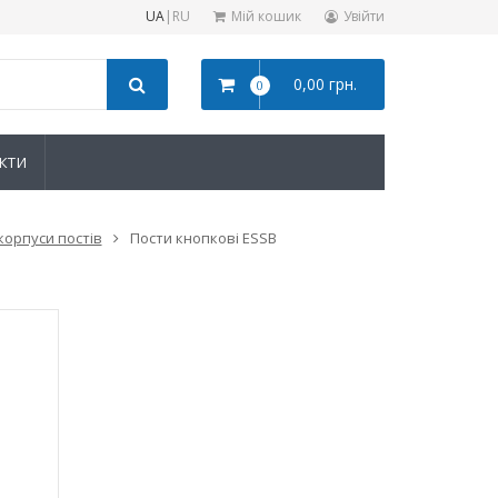
UA
|
RU
Мій кошик
Увійти
0,00 грн.
0
КТИ
корпуси постів
Пости кнопкові ESSB