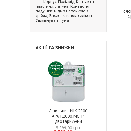
Корпус: Поліамід; Контактні
пластини: Латунь; Контактні
подушки: мідь з напайкою з
еле
срібла; Захист кнопок: силікон;
5
Ущільнувачі: гума
АКЦІЇ ТА ЗНИЖКИ
ик NIK 2300
Лічильник NIK 2300
Лічильн
000.МC.11
AP6Т.2000.МC.11
AP6Т.2
арифний
двотарифний
двот
рамований
запрограмований
запрог
9,00 грн.
3 999,00 грн.
3 999