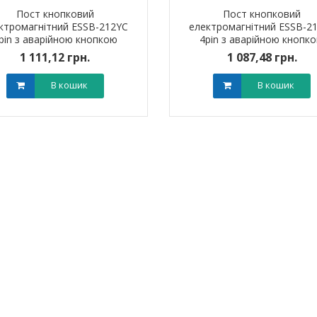
Пост кнопковий
Пост кнопковий
ктромагнітний ESSB-212YC
електромагнітний ESSB-2
pin з аварійною кнопкою
4pin з аварійною кнопк
TAKEL
TAKEL
1 111,12 грн.
1 087,48 грн.
В кошик
В кошик
ик NIK 2300
Лічильник NIK 2300
000.МC.11
AP6Т.2000.МC.11
арифний
двотарифний
рамований
запрограмований
,00 грн.
3 999,00 грн.