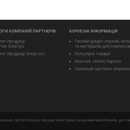
ОГИ КОМПАНІЙ ПАРТНЕРІВ
КОРИСНА ІНФОРМАЦІЯ
лог продукції
Теплий кредит-перелік обл
тек-Електро
та матеріалів для компенсац
ог продукції Енергохіт
Популярні товари
Монтаж теплої підлоги
Панельне настінне опаленн
нання, світлотехніка, продаж електрики за цінами виробників, доста