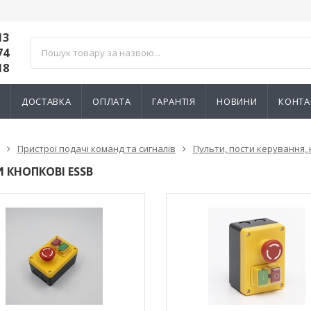
13
74
18
И
ДОСТАВКА
ОПЛАТА
ГАРАНТІЯ
НОВИНИ
КОНТА
Пристрої подачі команд та сигналів
Пульти, пости керування, 
 КНОПКОВІ ESSB