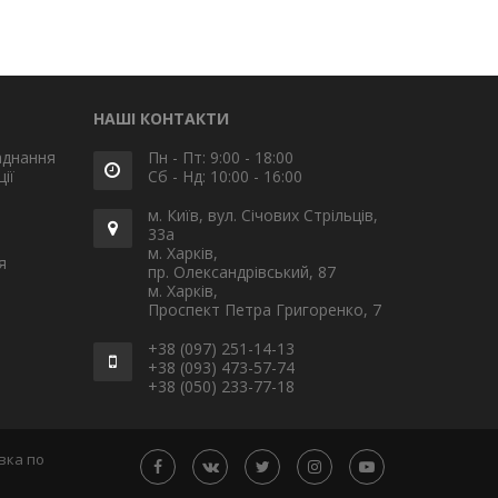
НАШІ КОНТАКТИ
аднання
Пн - Пт: 9:00 - 18:00
ії
Сб - Нд: 10:00 - 16:00
м. Київ, вул. Січових Стрільців,
33а
м. Харків,
я
пр. Олександрівський, 87
м. Харків,
Проспект Петра Григоренко, 7
+38 (097) 251-14-13
+38 (093) 473-57-74
+38 (050) 233-77-18
вка по