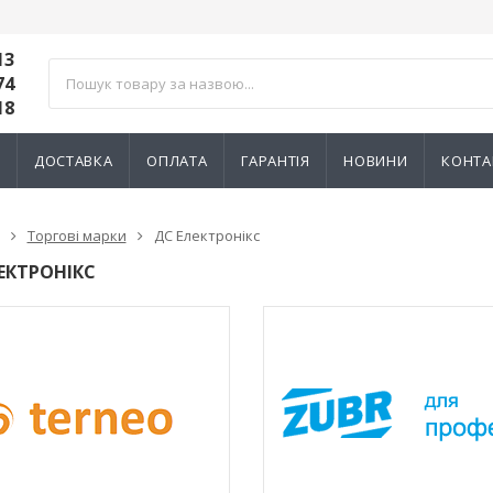
13
74
18
И
ДОСТАВКА
ОПЛАТА
ГАРАНТІЯ
НОВИНИ
КОНТА
Торгові марки
ДС Електронікс
ЕКТРОНІКС
ик NIK 2300
Лічильник NIK 2300
000.МC.11
AP6Т.2000.МC.11