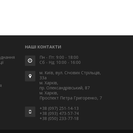
НАШІ КОНТАКТИ
аднання
Пн - Пт: 9:00 - 18:00
ії
Сб - Нд: 10:00 - 16:00
м. Київ, вул. Січових Стрільців,
33а
м. Харків,
я
пр. Олександрівський, 87
м. Харків,
Проспект Петра Григоренко, 7
+38 (097) 251-14-13
+38 (093) 473-57-74
+38 (050) 233-77-18