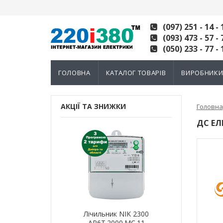
(097) 251 - 14 - 
(093) 473 - 57 - 
(050) 233 - 77 - 
ГОЛОВНА
КАТАЛОГ ТОВАРІВ
ВИРОБНИК
АКЦІЇ ТА ЗНИЖКИ
Головна
ДС ЕЛ
ик NIK 2300
Лічильник NIK 2300
Лічильн
000.МC.11
AP6Т.2000.МC.11
AP6Т.2