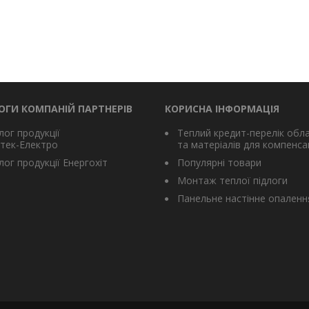
ОГИ КОМПАНІЙ ПАРТНЕРІВ
КОРИСНА ІНФОРМАЦІЯ
лог продукції
Теплий кредит-перелік обл
тек-Електро
та матеріалів для компенсац
ог продукції Енергохіт
Популярні товари
Монтаж теплої підлоги
Панельне настінне опаленн