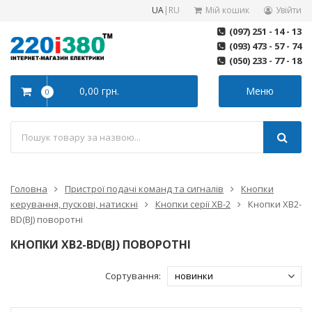
UA
|
RU
Мій кошик
Увійти
(097) 251 - 14 - 13
(093) 473 - 57 - 74
(050) 233 - 77 - 18
0,00 грн.
Меню
0
Головна
Пристрої подачі команд та сигналів
Кнопки
керування, пускові, натискні
Кнопки серії XB-2
Кнопки XB2-
BD(BJ) поворотні
КНОПКИ XB2-BD(BJ) ПОВОРОТНІ
Сортування: