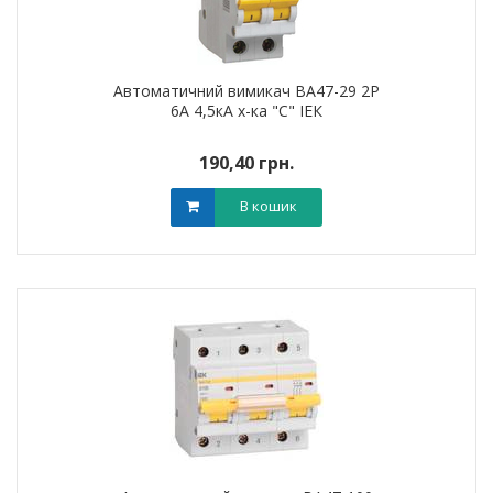
Автоматичний вимикач ВА47-29 2Р
6А 4,5кА х-ка "С" ІЕК
190,40 грн.
В кошик