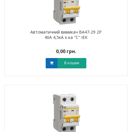
Автоматичний вимикач ВА47-29 2Р
40А 4,5кА х-ка "С" ІЕК
0,00 грн.
В кошик