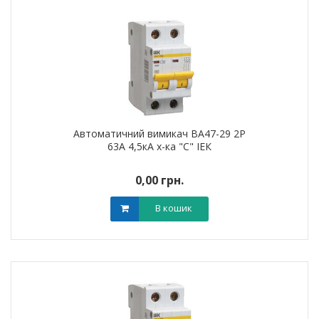
Автоматичний вимикач ВА47-29 2Р
63А 4,5кА х-ка "С" ІЕК
0,00 грн.
В кошик