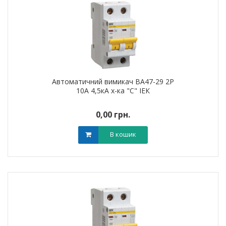
Автоматичний вимикач ВА47-29 2Р
10А 4,5кА х-ка "С" ІЕК
0,00 грн.
В кошик