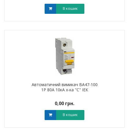
В кошик
Автоматичний вимикач ВА47-100
1Р 80А 10кА х-ка "С" ІЕК
0,00 грн.
В кошик