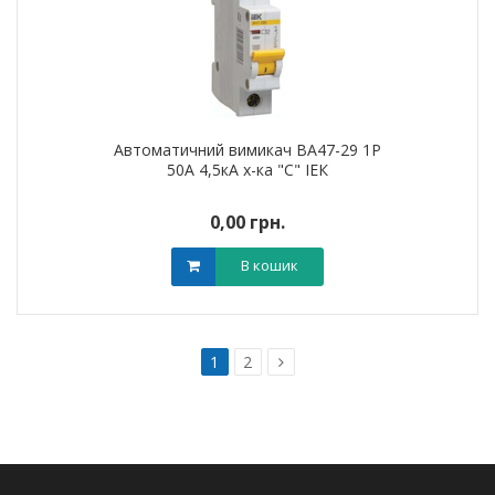
Автоматичний вимикач ВА47-29 1Р
50А 4,5кА х-ка "С" ІЕК
0,00 грн.
В кошик
1
2