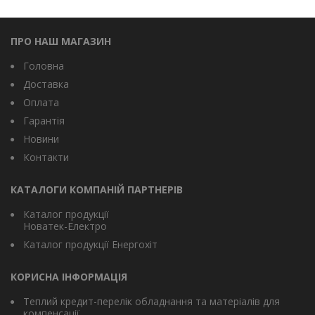
ПРО НАШ МАГАЗИН
Головна
Доставка
Оплата
Гарантія
Новини
Контакти
КАТАЛОГИ КОМПАНІЙ ПАРТНЕРІВ
Каталог продукції
Новатек-Електро
Каталог продукції Енергохіт
КОРИСНА ІНФОРМАЦІЯ
Теплий кредит-перелік обладнання та матеріалів для
компенсації