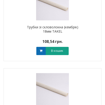
Трубки зі скловолокна (кембрік)
18мм TAKEL
108,54 грн.
В кошик