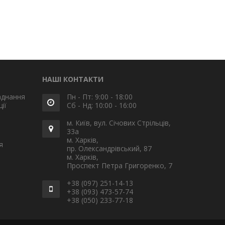
НАШІ КОНТАКТИ
аднання
Пн - Пт: 9:00 - 18:00
ії
Сб - Нд: 10:00 - 16:00
м. Київ, вул. Січових Стрільців,
33а
м. Харків,
я
пр. Олександрівський, 87
м. Харків,
Проспект Петра Григоренко, 7
+38 (097) 251-14-13
+38 (093) 473-57-74
+38 (050) 233-77-18