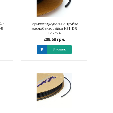
бка
Термоусаджувальна трубка
DR
маслобензостійка HST-DR
12.7/6.4
209,68 грн.
В кошик