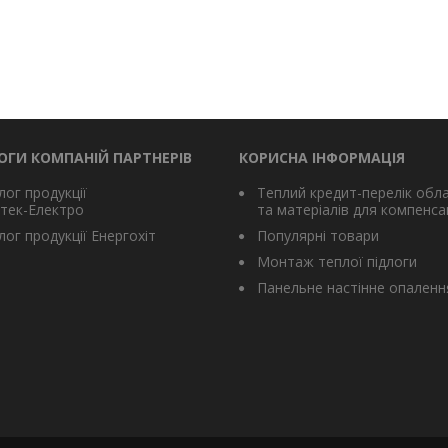
ОГИ КОМПАНІЙ ПАРТНЕРІВ
КОРИСНА ІНФОРМАЦІЯ
лог продукції
Теплий кредит-перелік обл
тек-Електро
та матеріалів для компенсац
ог продукції Енергохіт
Популярні товари
Монтаж теплої підлоги
Панельне настінне опаленн