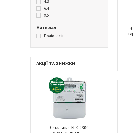
4.8
6.4
9.5
Матеріал
Те
те
Поліолефін
АКЦІЇ ТА ЗНИЖКИ
ик NIK 2300
Лічильник NIK 2300
Лічильн
000.МC.11
AP6Т.2000.МC.11
AP6Т.2