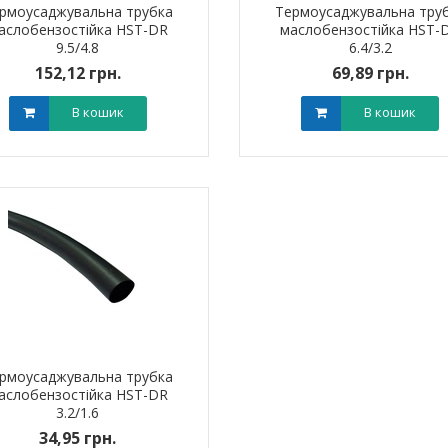
рмоусаджувальна трубка
Термоусаджувальна тру
арифний
двотарифний
аслобензостійка HST-DR
маслобензостійка HST-
рамований
запрограмований
,00 грн.
3 999,00 грн.
9.5/4.8
6.4/3.2
тровська обл)
,00 грн.
(Дніпропетровська обл)
3 799,00 грн.
152,12 грн.
69,89 грн.
В кошик
В кошик
В кошик
В кошик
рмоусаджувальна трубка
аслобензостійка HST-DR
штировий мідно-
Обплетення для кабелю
Наконечник ш
3.2/1.6
й PBL 95 TAKEL
WPET-12 LEE
алюмінієвий
34,95 грн.