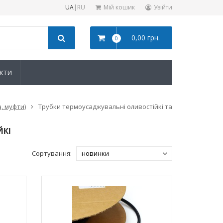
UA
|
RU
Мій кошик
Увійти
0,00 грн.
0
КТИ
, муфти)
Трубки термоусаджувальні оливостійкі та
ЙКІ
Сортування: