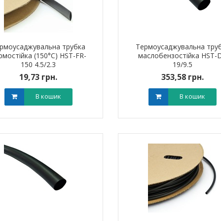
рмоусаджувальна трубка
Термоусаджувальна тру
рмостійка (150°C) HST-FR-
маслобензостійка HST-
150 4.5/2.3
19/9.5
19,73 грн.
353,58 грн.
В кошик
В кошик
ик NIK 2300
Лічильник NIK 2300
000.МC.11
AP6Т.2000.МC.11