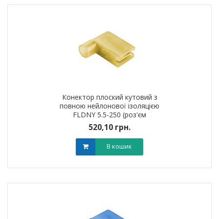
Конектор плоский кутовий з
повною нейлонової ізоляцією
FLDNY 5.5-250 (роз'єм
&quot;Мама&quot;)
520,10 грн.
В кошик