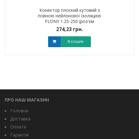
Конектор плоский кутовий з
повною нейлонової ізоляцією
FLDNY 1.25-250 (роз'єм
&quot;Мама&quot;)
274,23 грн.
В кошик
ПРО НАШ МАГАЗИН
Головна
Доставка
Оплата
Гарантія