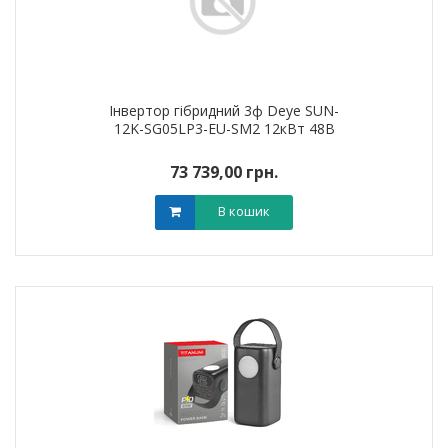
Інвертор гібридний 3ф Deye SUN-
12K-SG05LP3-EU-SM2 12кВт 48В
73 739,00 грн.
В кошик